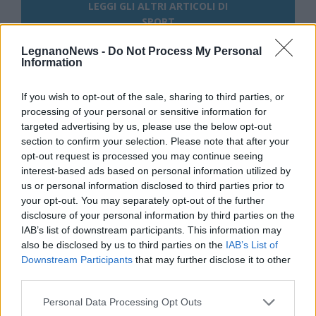
LEGGI GLI ALTRI ARTICOLI DI
SPORT
LegnanoNews -
Do Not Process My Personal
Information
If you wish to opt-out of the sale, sharing to third parties, or
Selezioniamo per te
processing of your personal or sensitive information for
Il meglio di
targeted advertising by us, please use the below opt-out
section to confirm your selection. Please note that after your
Iscriviti alla
opt-out request is processed you may continue seeing
newsletter
interest-based ads based on personal information utilized by
us or personal information disclosed to third parties prior to
your opt-out. You may separately opt-out of the further
disclosure of your personal information by third parties on the
IAB’s list of downstream participants. This information may
also be disclosed by us to third parties on the
IAB’s List of
Downstream Participants
that may further disclose it to other
third parties.
Commenti
Personal Data Processing Opt Outs
Accedi
o
registrati
per commentare questo