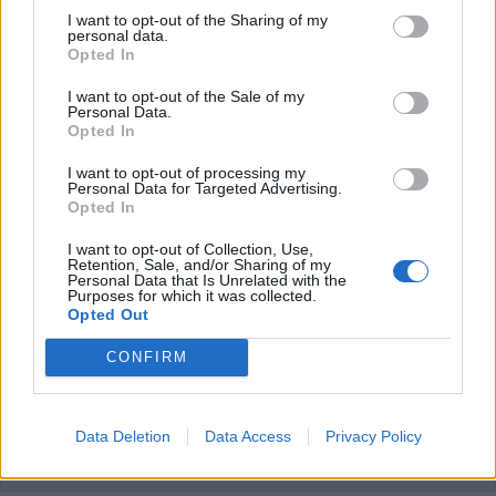
articolo.
I want to opt-out of the Sharing of my
personal data.
L'email è richiesta ma non verrà mostrata ai visitatori. Il contenuto di questo
commento esprime il pensiero dell'autore e non rappresenta la linea editoriale
Opted In
di VareseNews.it, che rimane autonoma e indipendente. I messaggi inclusi nei
commenti non sono testi giornalistici, ma post inviati dai singoli lettori che
possono essere automaticamente pubblicati senza filtro preventivo. I commenti
I want to opt-out of the Sale of my
che includano uno o più link a siti esterni verranno rimossi in automatico dal
Personal Data.
sistema.
Opted In
I want to opt-out of processing my
Personal Data for Targeted Advertising.
Opted In
I want to opt-out of Collection, Use,
Retention, Sale, and/or Sharing of my
Personal Data that Is Unrelated with the
Purposes for which it was collected.
Opted Out
CONFIRM
Data Deletion
Data Access
Privacy Policy