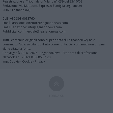
Registrazione al Tribunale di Milano n° 639 del 23/10/08
Redazione: Via Matteotti, 3 (presso Famiglia Legnanese)
20025 Legnano (MI)
Cell.: +39.393.9013760
Email Direzione: direttore@legnanonews.com
Email Redazione: info@legnanonews.com
Pubblicità: commerciale@legnanonews.com
Tutti i contenuti originali sono di proprietà di LegnanoNews, ne è
consentito l'utilizzo citando il sito come fonte. Dei contenuti non originali
viene citata la fonte.
Copyright © 2016 - 2026 - LegnanoNews - Proprietà di Professional
Network s.r.l. - P.Iva 03068650120
Imp. Cookie
-
Cookie
-
Privacy
TORNA SU