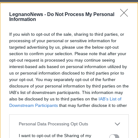
LegnanoNews -
Do Not Process My Personal
Selezioniamo per te
Information
Il meglio di
If you wish to opt-out of the sale, sharing to third parties, or
processing of your personal or sensitive information for
targeted advertising by us, please use the below opt-out
section to confirm your selection. Please note that after your
opt-out request is processed you may continue seeing
interest-based ads based on personal information utilized by
us or personal information disclosed to third parties prior to
your opt-out. You may separately opt-out of the further
disclosure of your personal information by third parties on the
IAB’s list of downstream participants. This information may
Commenti
also be disclosed by us to third parties on the
IAB’s List of
Accedi
o
registrati
per commentare questo
Downstream Participants
that may further disclose it to other
articolo.
third parties.
L'email è richiesta ma non verrà mostrata ai visitatori. Il contenuto di questo
commento esprime il pensiero dell'autore e non rappresenta la linea editoriale
Personal Data Processing Opt Outs
di VareseNews.it, che rimane autonoma e indipendente. I messaggi inclusi nei
commenti non sono testi giornalistici, ma post inviati dai singoli lettori che
possono essere automaticamente pubblicati senza filtro preventivo. I commenti
I want to opt-out of the Sharing of my