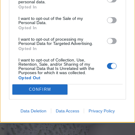
che includano uno o più link a siti esterni verranno rimossi in automatico dal
personal data.
sistema.
Opted In
I want to opt-out of the Sale of my
Personal Data.
Opted In
I want to opt-out of processing my
Personal Data for Targeted Advertising.
Opted In
I want to opt-out of Collection, Use,
Retention, Sale, and/or Sharing of my
Personal Data that Is Unrelated with the
Purposes for which it was collected.
Opted Out
CONFIRM
Data Deletion
Data Access
Privacy Policy
DALLA HOME