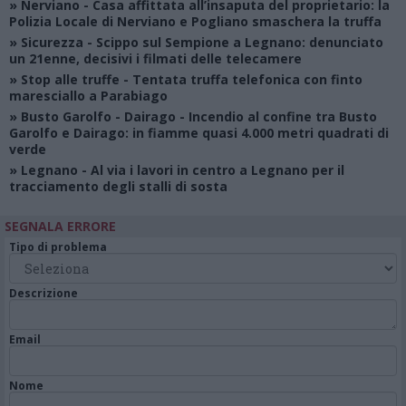
»
Nerviano
- Casa affittata all’insaputa del proprietario: la
Polizia Locale di Nerviano e Pogliano smaschera la truffa
»
Sicurezza
- Scippo sul Sempione a Legnano: denunciato
un 21enne, decisivi i filmati delle telecamere
»
Stop alle truffe
- Tentata truffa telefonica con finto
maresciallo a Parabiago
»
Busto Garolfo - Dairago
- Incendio al confine tra Busto
Garolfo e Dairago: in fiamme quasi 4.000 metri quadrati di
verde
»
Legnano
- Al via i lavori in centro a Legnano per il
tracciamento degli stalli di sosta
SEGNALA ERRORE
Tipo di problema
Descrizione
Email
Nome