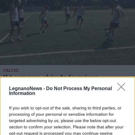
CALCIO
Il Legnano chiude la prima
settimana del raduno con il test
LegnanoNews -
Do Not Process My Personal
contro la Chiavazzese
Information
If you wish to opt-out of the sale, sharing to third parties, or
processing of your personal or sensitive information for
targeted advertising by us, please use the below opt-out
section to confirm your selection. Please note that after your
opt-out request is processed you may continue seeing