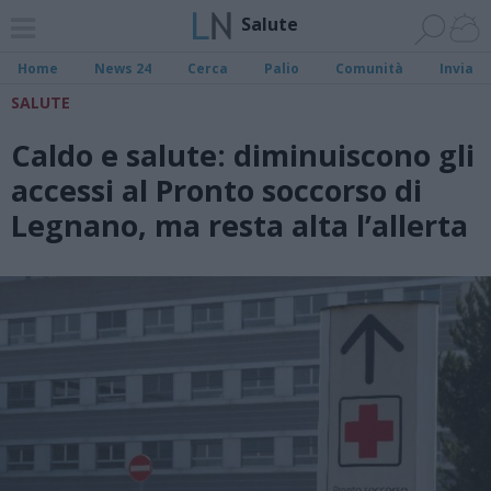
Salute
Home
News 24
Cerca
Palio
Comunità
Invia
SALUTE
Caldo e salute: diminuiscono gli
accessi al Pronto soccorso di
Legnano, ma resta alta l’allerta