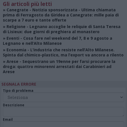
Gli articoli più letti
»
Canegrate - Notizia sponsorizzata
- Ultima chiamata
prima di Ferragosto da Giridea a Canegrate: mille paia di
scarpe a 7 euro e tante offerte
»
Religione
- Legnano accoglie le reliquie di Santa Teresa
di Lisieux: due giorni di preghiera al monastero
»
Eventi
- Cosa fare nel weekend del 7, 8 e 9 agosto a
Legnano e nell’Alto Milanese
»
Economia
- L’industria che resiste nell’Alto Milanese.
Spinta dal chimico-plastico, ma l’export va ancora a rilento
»
Arese
- Sequestrano un 19enne per farsi procurare la
droga: quattro minorenni arrestati dai Carabinieri ad
Arese
SEGNALA ERRORE
Tipo di problema
Descrizione
Email