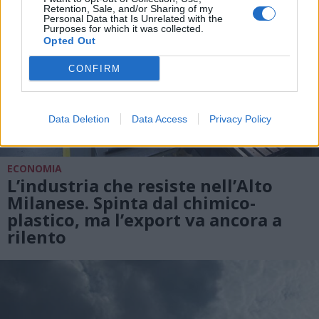
Retention, Sale, and/or Sharing of my
Personal Data that Is Unrelated with the
Purposes for which it was collected.
Opted Out
CONFIRM
Data Deletion
Data Access
Privacy Policy
ECONOMIA
L’industria che resiste nell’Alto
Milanese. Spinta dal chimico-
plastico, ma l’export va ancora a
rilento