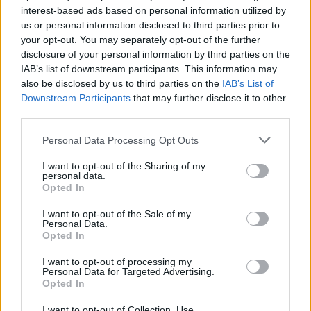
interest-based ads based on personal information utilized by
us or personal information disclosed to third parties prior to
your opt-out. You may separately opt-out of the further
disclosure of your personal information by third parties on the
IAB’s list of downstream participants. This information may
also be disclosed by us to third parties on the
IAB’s List of
Downstream Participants
that may further disclose it to other
third parties.
Personal Data Processing Opt Outs
EVENTI
Tra stelle, trekking ed
I want to opt-out of the Sharing of my
personal data.
enogastronomia e notte di San
Opted In
Lorenzo. Dove vedere le stelle
I want to opt-out of the Sale of my
cadenti in Lombardia
Personal Data.
Opted In
I want to opt-out of processing my
Personal Data for Targeted Advertising.
Opted In
I want to opt-out of Collection, Use,