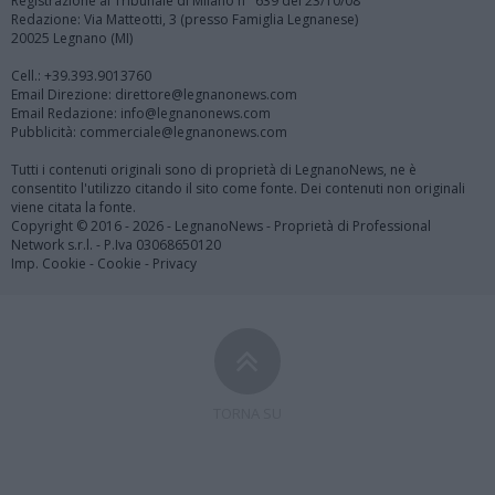
Registrazione al Tribunale di Milano n° 639 del 23/10/08
Redazione: Via Matteotti, 3 (presso Famiglia Legnanese)
20025 Legnano (MI)
Cell.: +39.393.9013760
Email Direzione: direttore@legnanonews.com
Email Redazione: info@legnanonews.com
Pubblicità: commerciale@legnanonews.com
Tutti i contenuti originali sono di proprietà di LegnanoNews, ne è
consentito l'utilizzo citando il sito come fonte. Dei contenuti non originali
viene citata la fonte.
Copyright © 2016 - 2026 - LegnanoNews - Proprietà di Professional
Network s.r.l. - P.Iva 03068650120
Imp. Cookie
-
Cookie
-
Privacy
TORNA SU