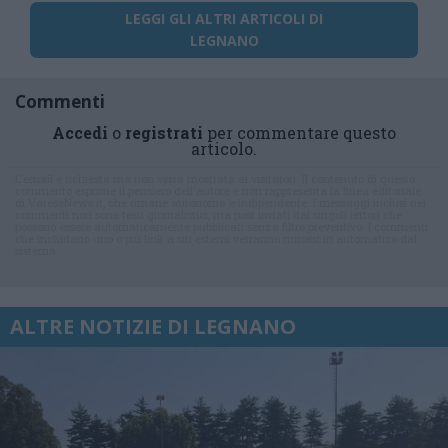
LEGGI GLI ALTRI ARTICOLI DI
LEGNANO
Commenti
Accedi
o
registrati
per commentare questo
articolo.
L'email è richiesta ma non verrà mostrata ai visitatori. Il contenuto di questo
commento esprime il pensiero dell'autore e non rappresenta la linea editoriale
di VareseNews.it, che rimane autonoma e indipendente. I messaggi inclusi nei
commenti non sono testi giornalistici, ma post inviati dai singoli lettori che
possono essere automaticamente pubblicati senza filtro preventivo. I commenti
che includano uno o più link a siti esterni verranno rimossi in automatico dal
sistema.
ALTRE NOTIZIE DI LEGNANO