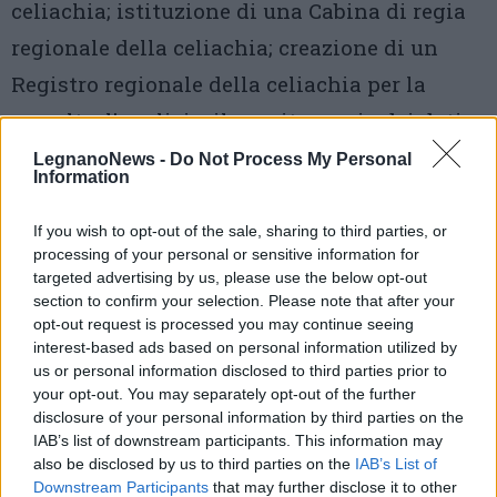
celiachia; istituzione di una Cabina di regia
regionale della celiachia; creazione di un
Registro regionale della celiachia per la
raccolta, l’analisi e il monitoraggio dei dati
anagrafici e sociali dei malati;
LegnanoNews -
Do Not Process My Personal
Information
individuazione di percorsi di formazione e
aggiornamento per il personale del settore
If you wish to opt-out of the sale, sharing to third parties, or
processing of your personal or sensitive information for
alberghiero, della ristorazione e delle
targeted advertising by us, please use the below opt-out
imprese alimentari; identificazione di un
section to confirm your selection. Please note that after your
opt-out request is processed you may continue seeing
logo da assegnare alle strutture alberghiere
interest-based ads based on personal information utilized by
us or personal information disclosed to third parties prior to
che prevedono pasti completi senza glutine e
your opt-out. You may separately opt-out of the further
agli esercizi commerciali che vendono
disclosure of your personal information by third parties on the
IAB’s list of downstream participants. This information may
prodotti alimentari per celiaci;
also be disclosed by us to third parties on the
IAB’s List of
programmazione di iniziative regionali in
Downstream Participants
that may further disclose it to other