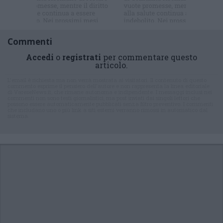
newsletter
Commenti
Accedi
o
registrati
per commentare questo
articolo.
L'email è richiesta ma non verrà mostrata ai visitatori. Il contenuto di questo
commento esprime il pensiero dell'autore e non rappresenta la linea editoriale
di VareseNews.it, che rimane autonoma e indipendente. I messaggi inclusi nei
commenti non sono testi giornalistici, ma post inviati dai singoli lettori che
possono essere automaticamente pubblicati senza filtro preventivo. I commenti
che includano uno o più link a siti esterni verranno rimossi in automatico dal
sistema.