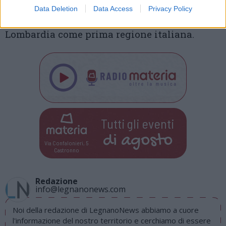
a cui si aggiungeranno i fondi per gli
Data Deletion
Data Access
Privacy Policy
screening pediatrici, che saranno attivati in
Lombardia come prima regione italiana.
Tutti gli eventi
di
agosto
Via Confalonieri, 5
Castronno
Redazione
info@legnanonews.com
Noi della redazione di LegnanoNews abbiamo a cuore
l'informazione del nostro territorio e cerchiamo di essere