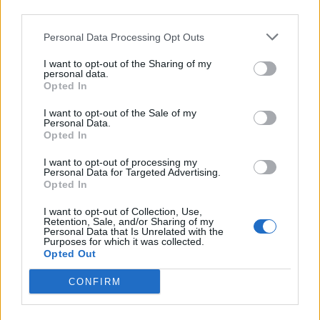
third parties.
occasione della giornata mondiale della
Personal Data Processing Opt Outs
celiachia (16 maggio).
I want to opt-out of the Sharing of my
L’Aula ha approvato anche un ordine del
personal data.
Opted In
giorno presentato da Davide Casati (PD) con
I want to opt-out of the Sale of my
cui si invita la Giunta a prevedere dei corsi
Personal Data.
Opted In
HACCP obbligatori per tutti gli operatori del
I want to opt-out of processing my
settore alimentare, l’introduzione di uno
Personal Data for Targeted Advertising.
Opted In
specifico aggiornamento per la celiachia
I want to opt-out of Collection, Use,
sulla preparazione e la somministrazione di
Retention, Sale, and/or Sharing of my
Personal Data that Is Unrelated with the
alimenti senza glutine.
Purposes for which it was collected.
Opted Out
Il provvedimento mette a disposizione 1
CONFIRM
milione di euro nel triennio (2025/2026/2027)