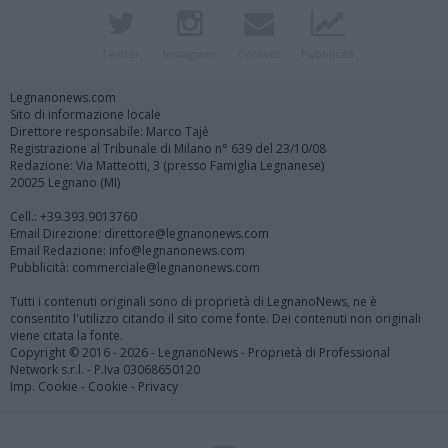
Twitter
Instagram
Contatti
Pubblicità
Legnanonews.com
Sito di informazione locale
Direttore responsabile: Marco Tajè
Registrazione al Tribunale di Milano n° 639 del 23/10/08
Redazione: Via Matteotti, 3 (presso Famiglia Legnanese)
20025 Legnano (MI)
Cell.: +39.393.9013760
Email Direzione: direttore@legnanonews.com
Email Redazione: info@legnanonews.com
Pubblicità: commerciale@legnanonews.com
Tutti i contenuti originali sono di proprietà di LegnanoNews, ne è
consentito l'utilizzo citando il sito come fonte. Dei contenuti non originali
viene citata la fonte.
Copyright © 2016 - 2026 - LegnanoNews - Proprietà di Professional
Network s.r.l. - P.Iva 03068650120
Imp. Cookie
-
Cookie
-
Privacy