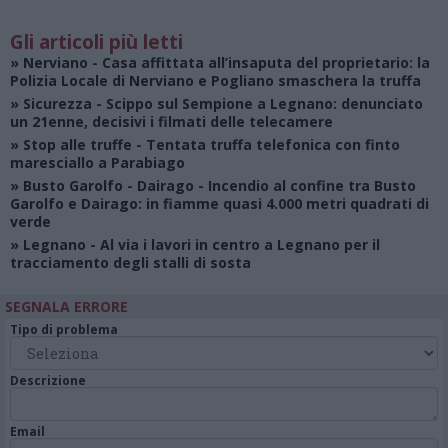
Gli articoli più letti
»
Nerviano
- Casa affittata all’insaputa del proprietario: la
Polizia Locale di Nerviano e Pogliano smaschera la truffa
»
Sicurezza
- Scippo sul Sempione a Legnano: denunciato
un 21enne, decisivi i filmati delle telecamere
»
Stop alle truffe
- Tentata truffa telefonica con finto
maresciallo a Parabiago
»
Busto Garolfo - Dairago
- Incendio al confine tra Busto
Garolfo e Dairago: in fiamme quasi 4.000 metri quadrati di
verde
»
Legnano
- Al via i lavori in centro a Legnano per il
tracciamento degli stalli di sosta
SEGNALA ERRORE
Tipo di problema
Descrizione
Email