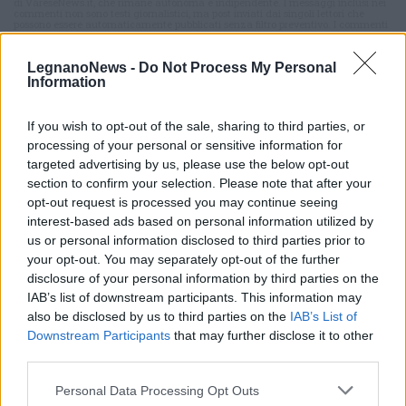
di VareseNews.it, che rimane autonoma e indipendente. I messaggi inclusi nei
commenti non sono testi giornalistici, ma post inviati dai singoli lettori che
possono essere automaticamente pubblicati senza filtro preventivo. I commenti
che includano uno o più link a siti esterni verranno rimossi in automatico dal
sistema.
LegnanoNews -
Do Not Process My Personal
Information
If you wish to opt-out of the sale, sharing to third parties, or
processing of your personal or sensitive information for
targeted advertising by us, please use the below opt-out
section to confirm your selection. Please note that after your
opt-out request is processed you may continue seeing
interest-based ads based on personal information utilized by
us or personal information disclosed to third parties prior to
your opt-out. You may separately opt-out of the further
disclosure of your personal information by third parties on the
IAB’s list of downstream participants. This information may
also be disclosed by us to third parties on the
IAB’s List of
Downstream Participants
that may further disclose it to other
third parties.
ALTRE NOTIZIE DI LEGNANO
Personal Data Processing Opt Outs