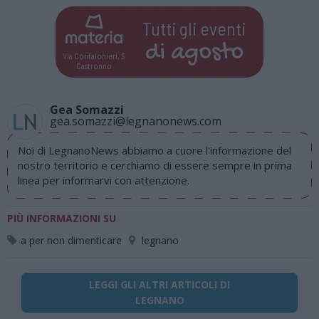
Tutti gli eventi
di
agosto
Via Confalonieri, 5
Castronno
Gea Somazzi
gea.somazzi@legnanonews.com
Noi di LegnanoNews abbiamo a cuore l'informazione del
nostro territorio e cerchiamo di essere sempre in prima
linea per informarvi con attenzione.
PIÙ INFORMAZIONI SU
a per non dimenticare
legnano
LEGGI GLI ALTRI ARTICOLI DI
LEGNANO