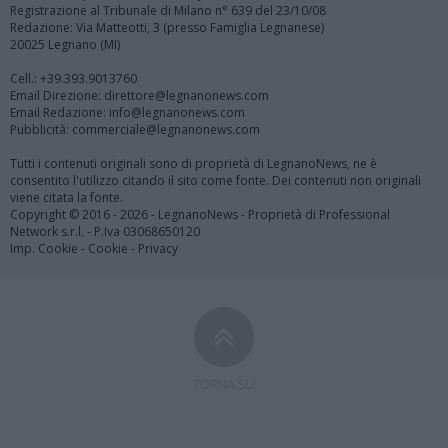
Registrazione al Tribunale di Milano n° 639 del 23/10/08
Redazione: Via Matteotti, 3 (presso Famiglia Legnanese)
20025 Legnano (MI)
Cell.: +39.393.9013760
Email Direzione: direttore@legnanonews.com
Email Redazione: info@legnanonews.com
Pubblicità: commerciale@legnanonews.com
Tutti i contenuti originali sono di proprietà di LegnanoNews, ne è
consentito l'utilizzo citando il sito come fonte. Dei contenuti non originali
viene citata la fonte.
Copyright © 2016 - 2026 - LegnanoNews - Proprietà di Professional
Network s.r.l. - P.Iva 03068650120
Imp. Cookie
-
Cookie
-
Privacy
TORNA SU