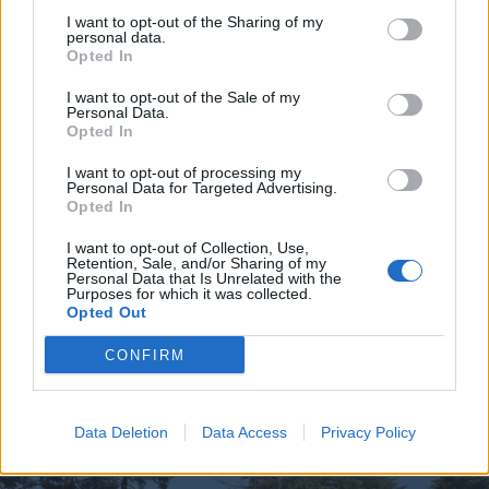
I want to opt-out of the Sharing of my
personal data.
Opted In
I want to opt-out of the Sale of my
Personal Data.
Opted In
I want to opt-out of processing my
Personal Data for Targeted Advertising.
Opted In
I want to opt-out of Collection, Use,
Retention, Sale, and/or Sharing of my
Personal Data that Is Unrelated with the
Purposes for which it was collected.
Opted Out
CONFIRM
MALTEMPO
Temporali e vento, allerta gialla
anche nell’Alto Milanese fino alla
mattina di sabato 8 luglio
Data Deletion
Data Access
Privacy Policy