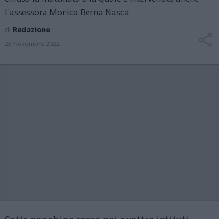
l'assessora Monica Berna Nasca
di
Redazione
25 Novembre 2022
Sette panchine rosse nei quattro istituti