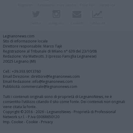
Registrati
Redazione
Invia notizia
Feed RSS
Facebook
Twitter
Instagram
Contatti
Pubblicità
Legnanonews.com
Sito di informazione locale
Direttore responsabile: Marco Tajè
Registrazione al Tribunale di Milano n° 639 del 23/10/08
Redazione: Via Matteotti, 3 (presso Famiglia Legnanese)
20025 Legnano (MI)
Cell.: +39.393.9013760
Email Direzione: direttore@legnanonews.com
Email Redazione: info@legnanonews.com
Pubblicità: commerciale@legnanonews.com
Tutti i contenuti originali sono di proprietà di LegnanoNews, ne è
consentito l'utilizzo citando il sito come fonte. Dei contenuti non originali
viene citata la fonte.
Copyright © 2016 - 2026 - LegnanoNews - Proprietà di Professional
Network s.r.l. - P.Iva 03068650120
Imp. Cookie
-
Cookie
-
Privacy