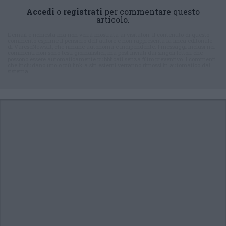
Accedi
o
registrati
per commentare questo
articolo.
L'email è richiesta ma non verrà mostrata ai visitatori. Il contenuto di questo
commento esprime il pensiero dell'autore e non rappresenta la linea editoriale
di VareseNews.it, che rimane autonoma e indipendente. I messaggi inclusi nei
commenti non sono testi giornalistici, ma post inviati dai singoli lettori che
possono essere automaticamente pubblicati senza filtro preventivo. I commenti
che includano uno o più link a siti esterni verranno rimossi in automatico dal
sistema.