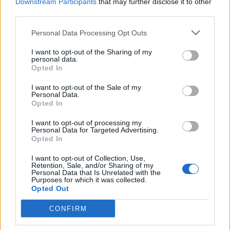
Downstream Participants
that may further disclose it to other
settimana del raduno con il test
third parties.
contro la Chiavazzese
Personal Data Processing Opt Outs
I want to opt-out of the Sharing of my
personal data.
Opted In
I want to opt-out of the Sale of my
Personal Data.
Opted In
I want to opt-out of processing my
Personal Data for Targeted Advertising.
Opted In
I want to opt-out of Collection, Use,
Retention, Sale, and/or Sharing of my
Personal Data that Is Unrelated with the
Purposes for which it was collected.
Opted Out
CONFIRM
EVENTI
Tra stelle, trekking ed