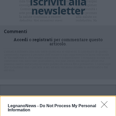
Iscriviti alla
newsletter
Commenti
Accedi
o
registrati
per commentare questo
articolo.
L'email è richiesta ma non verrà mostrata ai visitatori. Il contenuto di questo
commento esprime il pensiero dell'autore e non rappresenta la linea editoriale
di VareseNews.it, che rimane autonoma e indipendente. I messaggi inclusi nei
commenti non sono testi giornalistici, ma post inviati dai singoli lettori che
possono essere automaticamente pubblicati senza filtro preventivo. I commenti
che includano uno o più link a siti esterni verranno rimossi in automatico dal
sistema.
LegnanoNews -
Do Not Process My Personal
Information