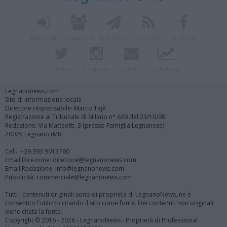
Registrati
Redazione
Invia notizia
Feed RSS
Facebook
Twitter
Instagram
Contatti
Pubblicità
Legnanonews.com
Sito di informazione locale
Direttore responsabile: Marco Tajè
Registrazione al Tribunale di Milano n° 639 del 23/10/08
Redazione: Via Matteotti, 3 (presso Famiglia Legnanese)
20025 Legnano (MI)
Cell.: +39.393.9013760
Email Direzione: direttore@legnanonews.com
Email Redazione: info@legnanonews.com
Pubblicità: commerciale@legnanonews.com
Tutti i contenuti originali sono di proprietà di LegnanoNews, ne è
consentito l'utilizzo citando il sito come fonte. Dei contenuti non originali
viene citata la fonte.
Copyright © 2016 - 2026 - LegnanoNews - Proprietà di Professional