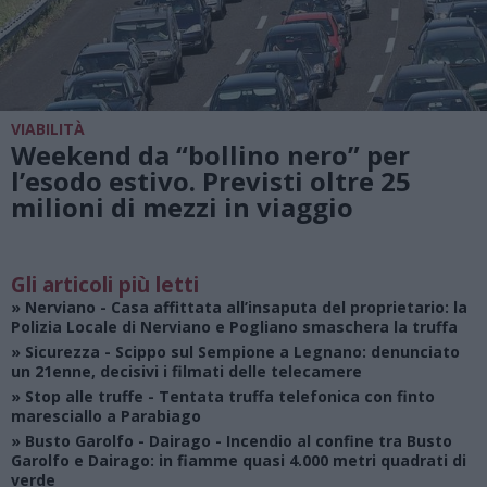
VIABILITÀ
Weekend da “bollino nero” per
l’esodo estivo. Previsti oltre 25
milioni di mezzi in viaggio
Gli articoli più letti
»
Nerviano
- Casa affittata all’insaputa del proprietario: la
Polizia Locale di Nerviano e Pogliano smaschera la truffa
»
Sicurezza
- Scippo sul Sempione a Legnano: denunciato
un 21enne, decisivi i filmati delle telecamere
»
Stop alle truffe
- Tentata truffa telefonica con finto
maresciallo a Parabiago
»
Busto Garolfo - Dairago
- Incendio al confine tra Busto
Garolfo e Dairago: in fiamme quasi 4.000 metri quadrati di
verde