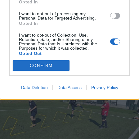
Opted In
I want to opt-out of processing my
Personal Data for Targeted Advertising.
Opted In
MALTEMPO
I want to opt-out of Collection, Use,
Temporali e vento, allerta gialla
Retention, Sale, and/or Sharing of my
Personal Data that Is Unrelated with the
anche nell’Alto Milanese fino alla
Purposes for which it was collected.
mattina di sabato 8 luglio
Opted Out
CONFIRM
Data Deletion
Data Access
Privacy Policy