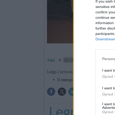
If you wish 
sensitive in
confirm you
continue se
information 
further disc
participants
Downstream 
Persona
US Legnanese
TAG
I want t
Leggi l'articolo:
Opted 
Il campione regionale Allievi sa
I want t
Opted 
I want 
Advertis
Opted 