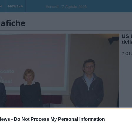
N
News24
Venerdi , 7 Agosto 2026
rafiche
US 
del
7 Ot
ews -
Do Not Process My Personal Information