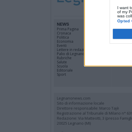
I want t
of my P
was col
Opted 
NEWS
TERRIT
Prima Pagina
Legnano
Cronaca
Alto Milan
Politica
Rhodense
Economia
Varesotto
Eventi
Lombardi
Lettere in redazione
Tutti i co
Palio di Legnano
Rubriche
Salute
Scuola
Editoriale
Sport
Legnanonews.com
Sito di informazione locale
Direttore responsabile: Marco Tajè
Registrazione al Tribunale di Milano n° 63
Redazione: Via Matteotti, 3 (presso Famig
20025 Legnano (MI)