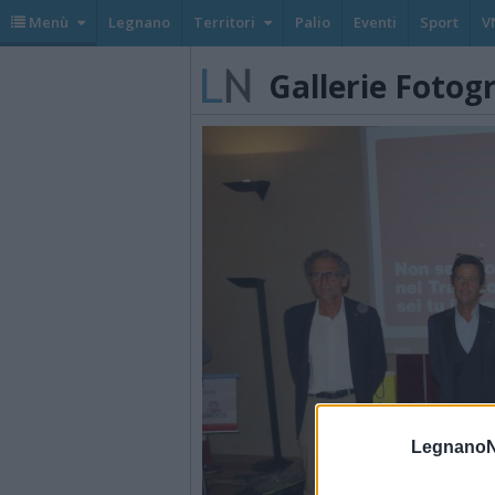
Menù
Legnano
Territori
Palio
Eventi
Sport
V
Gallerie Fotog
LegnanoN