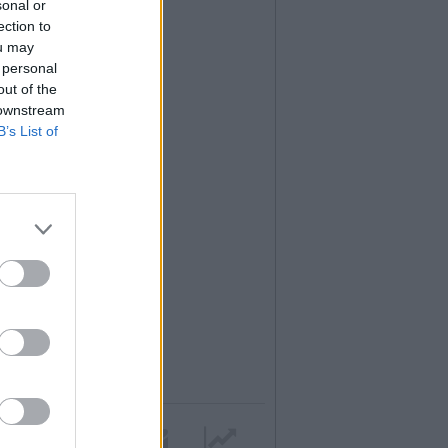
sonal or
ection to
ou may
 personal
out of the
 downstream
B’s List of