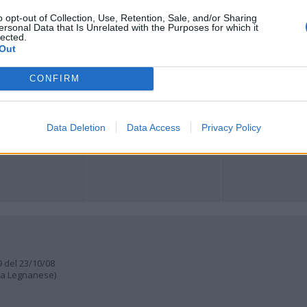
Registrati
Redazione
Invia notizia
Feed RSS
Facebook
o opt-out of Collection, Use, Retention, Sale, and/or Sharing
ersonal Data that Is Unrelated with the Purposes for which it
lected.
Out
ORI
MULTIMEDIA
COMUNITÀ
Gallerie Fotografiche
Foto dei lettori
ese
Web TV
Auguri
CONFIRM
Lettere al direttore
Animali
a
muni
Data Deletion
Data Access
Privacy Policy
9 del 23/10/08
lia Legnanese)