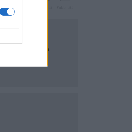
Twitter
Instagram
Contatti
Pubblicità
UTILITÀ
Dal Territorio
Meteo
Archivio
Tag
News24
Articoli più letti