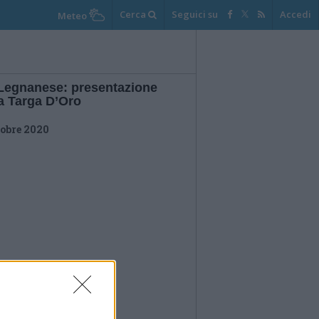
Cerca
Seguici su
Accedi
Meteo
Legnanese: presentazione
la Targa D’Oro
tobre 2020