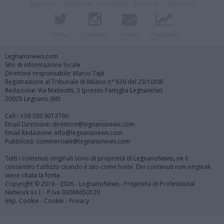
Registrati
Redazione
Invia notizia
Feed RSS
Facebook
Twitter
Instagram
Contatti
Pubblicità
Legnanonews.com
Sito di informazione locale
Direttore responsabile: Marco Tajè
Registrazione al Tribunale di Milano n° 639 del 23/10/08
Redazione: Via Matteotti, 3 (presso Famiglia Legnanese)
20025 Legnano (MI)
Cell.: +39.393.9013760
Email Direzione: direttore@legnanonews.com
Email Redazione: info@legnanonews.com
Pubblicità: commerciale@legnanonews.com
Tutti i contenuti originali sono di proprietà di LegnanoNews, ne è
consentito l'utilizzo citando il sito come fonte. Dei contenuti non originali
viene citata la fonte.
Copyright © 2016 - 2026 - LegnanoNews - Proprietà di Professional
Network s.r.l. - P.Iva 03068650120
Imp. Cookie
-
Cookie
-
Privacy