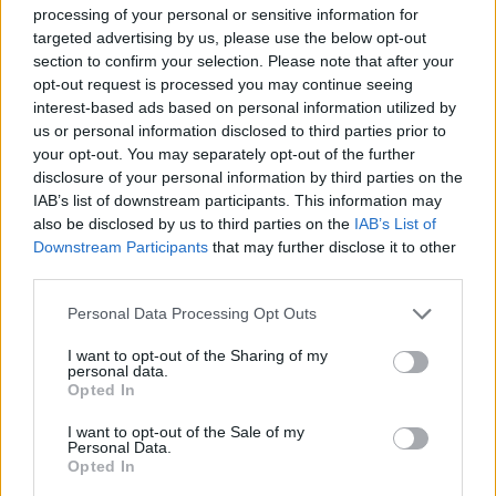
processing of your personal or sensitive information for
targeted advertising by us, please use the below opt-out
section to confirm your selection. Please note that after your
opt-out request is processed you may continue seeing
interest-based ads based on personal information utilized by
us or personal information disclosed to third parties prior to
your opt-out. You may separately opt-out of the further
disclosure of your personal information by third parties on the
IAB’s list of downstream participants. This information may
also be disclosed by us to third parties on the
IAB’s List of
Downstream Participants
that may further disclose it to other
Commenti
third parties.
Accedi
o
registrati
per commentare questo
articolo.
Personal Data Processing Opt Outs
L'email è richiesta ma non verrà mostrata ai visitatori. Il contenuto di questo
I want to opt-out of the Sharing of my
commento esprime il pensiero dell'autore e non rappresenta la linea editoriale
personal data.
di VareseNews.it, che rimane autonoma e indipendente. I messaggi inclusi nei
commenti non sono testi giornalistici, ma post inviati dai singoli lettori che
Opted In
possono essere automaticamente pubblicati senza filtro preventivo. I commenti
che includano uno o più link a siti esterni verranno rimossi in automatico dal
sistema.
I want to opt-out of the Sale of my
Personal Data.
Opted In