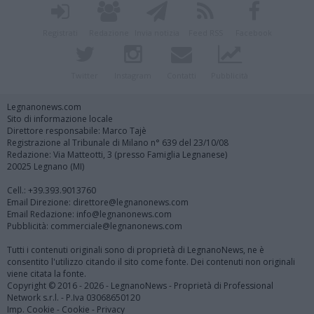
Registrati
Redazione
Invia notizia
Feed RSS
Facebook
Twitter
Instagram
Contatti
Pubblicità
Legnanonews.com
Sito di informazione locale
Direttore responsabile: Marco Tajè
Registrazione al Tribunale di Milano n° 639 del 23/10/08
Redazione: Via Matteotti, 3 (presso Famiglia Legnanese)
20025 Legnano (MI)
Cell.: +39.393.9013760
Email Direzione: direttore@legnanonews.com
Email Redazione: info@legnanonews.com
Pubblicità: commerciale@legnanonews.com
Tutti i contenuti originali sono di proprietà di LegnanoNews, ne è
consentito l'utilizzo citando il sito come fonte. Dei contenuti non originali
viene citata la fonte.
Copyright © 2016 - 2026 - LegnanoNews - Proprietà di Professional
Network s.r.l. - P.Iva 03068650120
Imp. Cookie
-
Cookie
-
Privacy