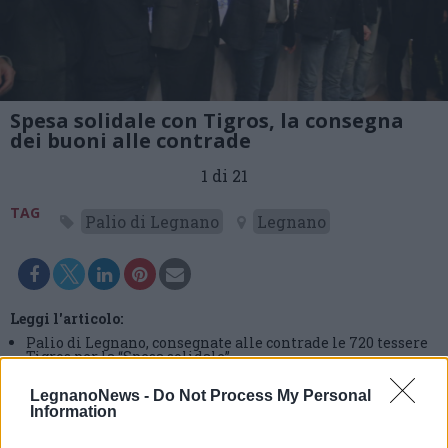
Spesa solidale con Tigros, la consegna
dei buoni alle contrade
1 di 21
TAG
Palio di Legnano
Legnano
Leggi l'articolo:
Palio di Legnano, consegnate alle contrade le 720 tessere
Tigros per la “Spesa solidale”
LegnanoNews -
Do Not Process My Personal
Information