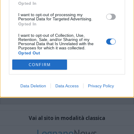
che includano uno o più link a siti esterni verranno rimossi in automatico dal
Opted In
sistema.
I want to opt-out of processing my
Personal Data for Targeted Advertising.
Opted In
I want to opt-out of Collection, Use,
Retention, Sale, and/or Sharing of my
Personal Data that Is Unrelated with the
Purposes for which it was collected.
Opted Out
CONFIRM
Data Deletion
Data Access
Privacy Policy
Vai al sito in modalità classica