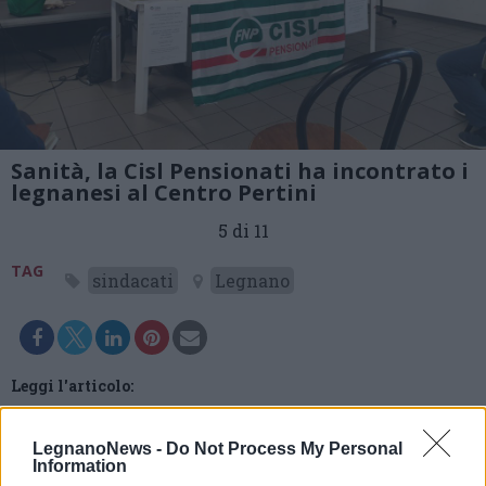
Sanità, la Cisl Pensionati ha incontrato i
legnanesi al Centro Pertini
5 di 11
TAG
sindacati
Legnano
Leggi l'articolo:
Cisl Pensionati: «Lavoriamo insieme per preservare il
sistema sanitario»
LegnanoNews -
Do Not Process My Personal
Information