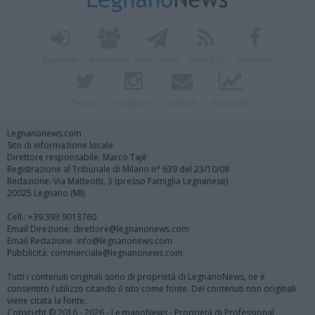
Registrati
Redazione
Invia notizia
Feed RSS
Facebook
Twitter
Instagram
Contatti
Pubblicità
Legnanonews.com
Sito di informazione locale
Direttore responsabile: Marco Tajè
Registrazione al Tribunale di Milano n° 639 del 23/10/08
Redazione: Via Matteotti, 3 (presso Famiglia Legnanese)
20025 Legnano (MI)
Cell.: +39.393.9013760
Email Direzione: direttore@legnanonews.com
Email Redazione: info@legnanonews.com
Pubblicità: commerciale@legnanonews.com
Tutti i contenuti originali sono di proprietà di LegnanoNews, ne è
consentito l'utilizzo citando il sito come fonte. Dei contenuti non originali
viene citata la fonte.
Copyright © 2016 - 2026 - LegnanoNews - Proprietà di Professional