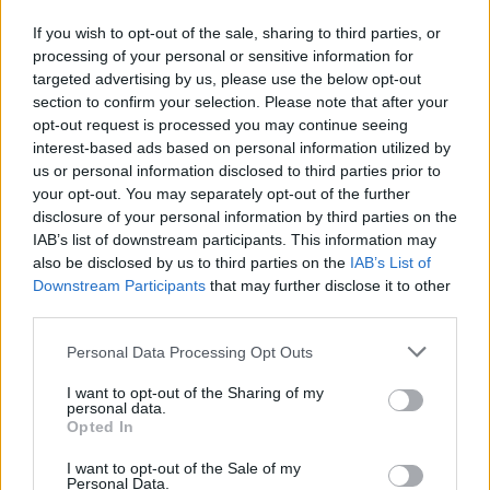
If you wish to opt-out of the sale, sharing to third parties, or
processing of your personal or sensitive information for
targeted advertising by us, please use the below opt-out
section to confirm your selection. Please note that after your
opt-out request is processed you may continue seeing
interest-based ads based on personal information utilized by
us or personal information disclosed to third parties prior to
your opt-out. You may separately opt-out of the further
disclosure of your personal information by third parties on the
IAB’s list of downstream participants. This information may
also be disclosed by us to third parties on the
IAB’s List of
Downstream Participants
that may further disclose it to other
third parties.
Commenti
Personal Data Processing Opt Outs
Accedi
o
registrati
per commentare questo
articolo.
I want to opt-out of the Sharing of my
personal data.
L'email è richiesta ma non verrà mostrata ai visitatori. Il contenuto di questo
Opted In
commento esprime il pensiero dell'autore e non rappresenta la linea editoriale
di VareseNews.it, che rimane autonoma e indipendente. I messaggi inclusi nei
commenti non sono testi giornalistici, ma post inviati dai singoli lettori che
I want to opt-out of the Sale of my
possono essere automaticamente pubblicati senza filtro preventivo. I commenti
Personal Data.