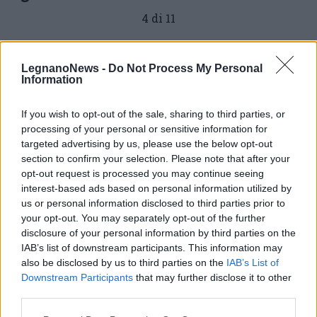
4 di 11
TAG
sindacati
Legnano
LegnanoNews -
Do Not Process My Personal
Information
If you wish to opt-out of the sale, sharing to third parties, or
Leggi l'articolo:
processing of your personal or sensitive information for
Cisl Pensionati: «Lavoriamo insieme per preservare il
targeted advertising by us, please use the below opt-out
sistema sanitario»
section to confirm your selection. Please note that after your
opt-out request is processed you may continue seeing
interest-based ads based on personal information utilized by
us or personal information disclosed to third parties prior to
your opt-out. You may separately opt-out of the further
disclosure of your personal information by third parties on the
IAB’s list of downstream participants. This information may
also be disclosed by us to third parties on the
IAB’s List of
Downstream Participants
that may further disclose it to other
third parties.