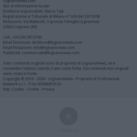
Legnanonews.com
Sito di informazione locale
Direttore responsabile: Marco Tajè
Registrazione al Tribunale di Milano n° 639 del 23/10/08
Redazione: Via Matteotti, 3 (presso Famiglia Legnanese)
20025 Legnano (MI)
Cell.: +39.393.9013760
Email Direzione: direttore@legnanonews.com
Email Redazione: info@legnanonews.com
Pubblicità: commerciale@legnanonews.com
Tutti i contenuti originali sono di proprietà di LegnanoNews, ne è
consentito l'utilizzo citando il sito come fonte. Dei contenuti non originali
viene citata la fonte.
Copyright © 2016 - 2026 - LegnanoNews - Proprietà di Professional
Network s.r.l. - P.Iva 03068650120
Imp. Cookie
-
Cookie
-
Privacy
TORNA SU