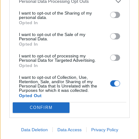
Personal Data Processing Opt Outs
I want to opt-out of the Sharing of my
personal data.
Opted In
I want to opt-out of the Sale of my
Commenti
Personal Data.
Opted In
Accedi
o
registrati
per commentare questo
articolo.
I want to opt-out of processing my
Personal Data for Targeted Advertising.
L'email è richiesta ma non verrà mostrata ai visitatori. Il contenuto di questo
Opted In
commento esprime il pensiero dell'autore e non rappresenta la linea editoriale
di VareseNews.it, che rimane autonoma e indipendente. I messaggi inclusi nei
commenti non sono testi giornalistici, ma post inviati dai singoli lettori che
I want to opt-out of Collection, Use,
possono essere automaticamente pubblicati senza filtro preventivo. I commenti
che includano uno o più link a siti esterni verranno rimossi in automatico dal
Retention, Sale, and/or Sharing of my
sistema.
Personal Data that Is Unrelated with the
Purposes for which it was collected.
Opted Out
CONFIRM
Data Deletion
Data Access
Privacy Policy