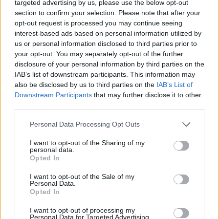
targeted advertising by us, please use the below opt-out
section to confirm your selection. Please note that after your
opt-out request is processed you may continue seeing
interest-based ads based on personal information utilized by
us or personal information disclosed to third parties prior to
your opt-out. You may separately opt-out of the further
disclosure of your personal information by third parties on the
IAB’s list of downstream participants. This information may
also be disclosed by us to third parties on the
IAB’s List of
Commenti
Downstream Participants
that may further disclose it to other
Accedi
o
registrati
per commentare questo
third parties.
articolo.
Personal Data Processing Opt Outs
L'email è richiesta ma non verrà mostrata ai visitatori. Il contenuto di questo
commento esprime il pensiero dell'autore e non rappresenta la linea editoriale
di VareseNews.it, che rimane autonoma e indipendente. I messaggi inclusi nei
commenti non sono testi giornalistici, ma post inviati dai singoli lettori che
I want to opt-out of the Sharing of my
possono essere automaticamente pubblicati senza filtro preventivo. I commenti
personal data.
che includano uno o più link a siti esterni verranno rimossi in automatico dal
Opted In
sistema.
I want to opt-out of the Sale of my
Personal Data.
Opted In
I want to opt-out of processing my
Personal Data for Targeted Advertising.