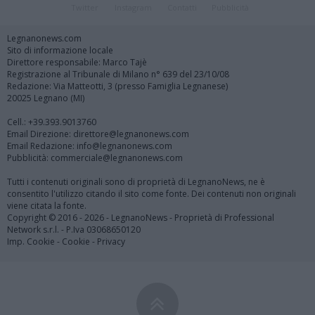
Twitter
Instagram
Contatti
Pubblicità
Legnanonews.com
Sito di informazione locale
Direttore responsabile: Marco Tajè
Registrazione al Tribunale di Milano n° 639 del 23/10/08
Redazione: Via Matteotti, 3 (presso Famiglia Legnanese)
20025 Legnano (MI)
Cell.: +39.393.9013760
Email Direzione: direttore@legnanonews.com
Email Redazione: info@legnanonews.com
Pubblicità: commerciale@legnanonews.com
Tutti i contenuti originali sono di proprietà di LegnanoNews, ne è
consentito l'utilizzo citando il sito come fonte. Dei contenuti non originali
viene citata la fonte.
Copyright © 2016 - 2026 - LegnanoNews - Proprietà di Professional
Network s.r.l. - P.Iva 03068650120
Imp. Cookie
-
Cookie
-
Privacy