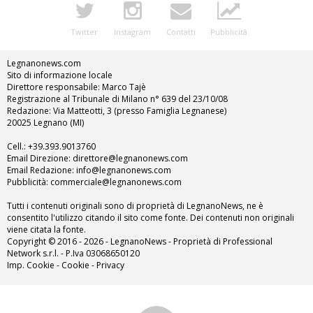
Twitter
Instagram
Contatti
Pubblicità
Legnanonews.com
Sito di informazione locale
Direttore responsabile: Marco Tajè
Registrazione al Tribunale di Milano n° 639 del 23/10/08
Redazione: Via Matteotti, 3 (presso Famiglia Legnanese)
20025 Legnano (MI)
Cell.: +39.393.9013760
Email Direzione: direttore@legnanonews.com
Email Redazione: info@legnanonews.com
Pubblicità: commerciale@legnanonews.com
Tutti i contenuti originali sono di proprietà di LegnanoNews, ne è
consentito l'utilizzo citando il sito come fonte. Dei contenuti non originali
viene citata la fonte.
Copyright © 2016 - 2026 - LegnanoNews - Proprietà di Professional
Network s.r.l. - P.Iva 03068650120
Imp. Cookie
-
Cookie
-
Privacy