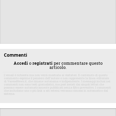
Commenti
Accedi
o
registrati
per commentare questo
articolo.
L'email è richiesta ma non verrà mostrata ai visitatori. Il contenuto di questo
commento esprime il pensiero dell'autore e non rappresenta la linea editoriale
di VareseNews.it, che rimane autonoma e indipendente. I messaggi inclusi nei
commenti non sono testi giornalistici, ma post inviati dai singoli lettori che
possono essere automaticamente pubblicati senza filtro preventivo. I commenti
che includano uno o più link a siti esterni verranno rimossi in automatico dal
sistema.