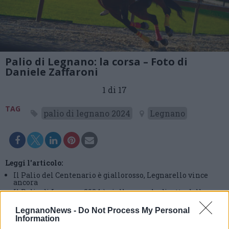
Palio di Legnano: la corsa – Foto di
Daniele Zaffaroni
1 di 17
TAG
palio di legnano 2024
Legnano
Leggi l'articolo:
Il Palio del Centenario è giallorosso, Legnarello vince
ancora
Il Palio di Legnano 2024 è giallorosso, la diretta della
giornata
LegnanoNews -
Do Not Process My Personal
Information