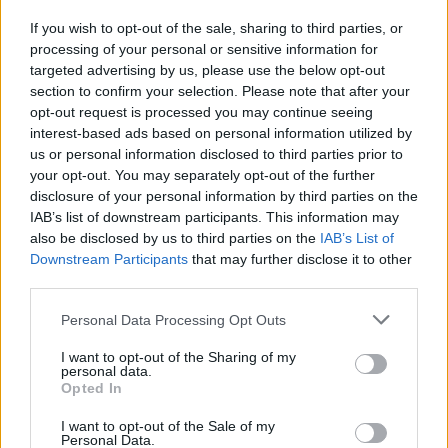
If you wish to opt-out of the sale, sharing to third parties, or
processing of your personal or sensitive information for
targeted advertising by us, please use the below opt-out
section to confirm your selection. Please note that after your
opt-out request is processed you may continue seeing
interest-based ads based on personal information utilized by
us or personal information disclosed to third parties prior to
your opt-out. You may separately opt-out of the further
disclosure of your personal information by third parties on the
IAB’s list of downstream participants. This information may
also be disclosed by us to third parties on the
IAB’s List of
Downstream Participants
that may further disclose it to other
third parties.
Commenti
Personal Data Processing Opt Outs
Accedi
o
registrati
per commentare questo
articolo.
I want to opt-out of the Sharing of my
personal data.
L'email è richiesta ma non verrà mostrata ai visitatori. Il contenuto di questo
Opted In
commento esprime il pensiero dell'autore e non rappresenta la linea editoriale
di VareseNews.it, che rimane autonoma e indipendente. I messaggi inclusi nei
commenti non sono testi giornalistici, ma post inviati dai singoli lettori che
I want to opt-out of the Sale of my
possono essere automaticamente pubblicati senza filtro preventivo. I commenti
Personal Data.
che includano uno o più link a siti esterni verranno rimossi in automatico dal