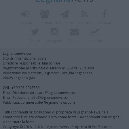
Registrati
Redazione
Invia notizia
Feed RSS
Facebook
Twitter
Instagram
Contatti
Pubblicità
Legnanonews.com
Sito di informazione locale
Direttore responsabile: Marco Tajè
Registrazione al Tribunale di Milano n° 639 del 23/10/08
Redazione: Via Matteotti, 3 (presso Famiglia Legnanese)
20025 Legnano (MI)
Cell.: +39.393.9013760
Email Direzione: direttore@legnanonews.com
Email Redazione: info@legnanonews.com
Pubblicità: commerciale@legnanonews.com
Tutti i contenuti originali sono di proprietà di LegnanoNews, ne è
consentito l'utilizzo citando il sito come fonte. Dei contenuti non originali
viene citata la fonte.
Copyright © 2016 - 2026 - LegnanoNews - Proprietà di Professional