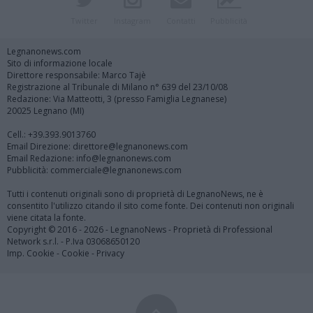
Twitter
Instagram
Contatti
Pubblicità
Legnanonews.com
Sito di informazione locale
Direttore responsabile: Marco Tajè
Registrazione al Tribunale di Milano n° 639 del 23/10/08
Redazione: Via Matteotti, 3 (presso Famiglia Legnanese)
20025 Legnano (MI)
Cell.: +39.393.9013760
Email Direzione: direttore@legnanonews.com
Email Redazione: info@legnanonews.com
Pubblicità: commerciale@legnanonews.com
Tutti i contenuti originali sono di proprietà di LegnanoNews, ne è
consentito l'utilizzo citando il sito come fonte. Dei contenuti non originali
viene citata la fonte.
Copyright © 2016 - 2026 - LegnanoNews - Proprietà di Professional
Network s.r.l. - P.Iva 03068650120
Imp. Cookie
-
Cookie
-
Privacy