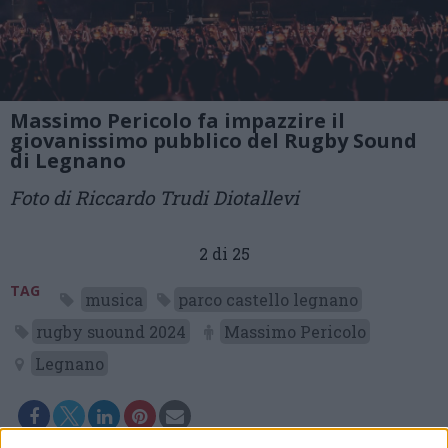
Massimo Pericolo fa impazzire il
giovanissimo pubblico del Rugby Sound
di Legnano
Foto di Riccardo Trudi Diotallevi
2 di 25
TAG
musica
parco castello legnano
rugby suound 2024
Massimo Pericolo
Legnano