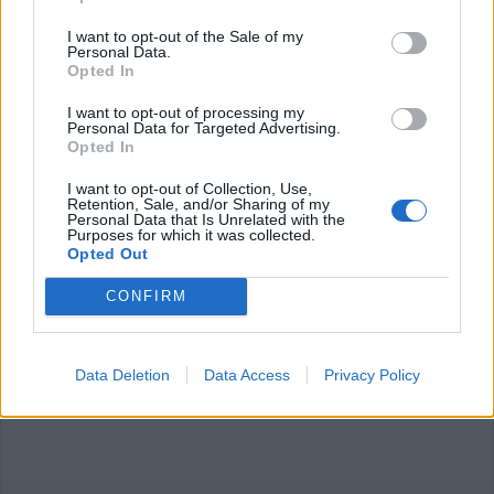
articolo.
I want to opt-out of the Sale of my
L'email è richiesta ma non verrà mostrata ai visitatori. Il contenuto di questo
Personal Data.
commento esprime il pensiero dell'autore e non rappresenta la linea editoriale
Opted In
di VareseNews.it, che rimane autonoma e indipendente. I messaggi inclusi nei
commenti non sono testi giornalistici, ma post inviati dai singoli lettori che
possono essere automaticamente pubblicati senza filtro preventivo. I commenti
I want to opt-out of processing my
che includano uno o più link a siti esterni verranno rimossi in automatico dal
Personal Data for Targeted Advertising.
sistema.
Opted In
I want to opt-out of Collection, Use,
Retention, Sale, and/or Sharing of my
Personal Data that Is Unrelated with the
Purposes for which it was collected.
Opted Out
CONFIRM
Data Deletion
Data Access
Privacy Policy