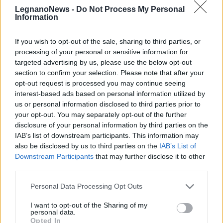
Leggi l'articolo:
LegnanoNews -
Do Not Process My Personal
Information
Massimo Pericolo fa impazzire il giovanissimo pubblico
del Rugby Sound di Legnano
If you wish to opt-out of the sale, sharing to third parties, or
processing of your personal or sensitive information for
targeted advertising by us, please use the below opt-out
section to confirm your selection. Please note that after your
opt-out request is processed you may continue seeing
interest-based ads based on personal information utilized by
us or personal information disclosed to third parties prior to
your opt-out. You may separately opt-out of the further
disclosure of your personal information by third parties on the
IAB’s list of downstream participants. This information may
also be disclosed by us to third parties on the
IAB’s List of
Downstream Participants
that may further disclose it to other
third parties.
Personal Data Processing Opt Outs
I want to opt-out of the Sharing of my
Commenti
personal data.
Opted In
Accedi
o
registrati
per commentare questo