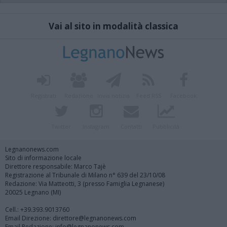
Vai al sito in modalità classica
Registrati
Redazione
Invia notizia
Feed RSS
Facebook
Twitter
Instagram
Contatti
Pubblicità
Legnanonews.com
Sito di informazione locale
Direttore responsabile: Marco Tajè
Registrazione al Tribunale di Milano n° 639 del 23/10/08
Redazione: Via Matteotti, 3 (presso Famiglia Legnanese)
20025 Legnano (MI)
Cell.: +39.393.9013760
Email Direzione: direttore@legnanonews.com
Email Redazione: info@legnanonews.com