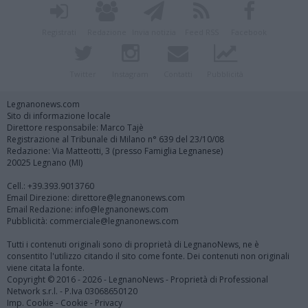
Registrati
Redazione
Invia notizia
Feed RSS
Facebook
Twitter
Instagram
Contatti
Pubblicità
Legnanonews.com
Sito di informazione locale
Direttore responsabile: Marco Tajè
Registrazione al Tribunale di Milano n° 639 del 23/10/08
Redazione: Via Matteotti, 3 (presso Famiglia Legnanese)
20025 Legnano (MI)
Cell.: +39.393.9013760
Email Direzione: direttore@legnanonews.com
Email Redazione: info@legnanonews.com
Pubblicità: commerciale@legnanonews.com
Tutti i contenuti originali sono di proprietà di LegnanoNews, ne è
consentito l'utilizzo citando il sito come fonte. Dei contenuti non originali
viene citata la fonte.
Copyright © 2016 - 2026 - LegnanoNews - Proprietà di Professional
Network s.r.l. - P.Iva 03068650120
Imp. Cookie
-
Cookie
-
Privacy