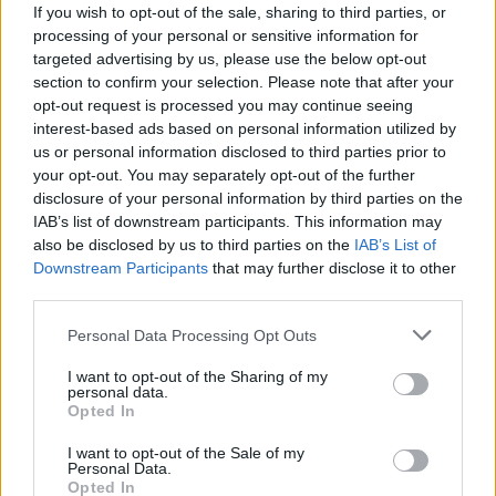
If you wish to opt-out of the sale, sharing to third parties, or
processing of your personal or sensitive information for
targeted advertising by us, please use the below opt-out
section to confirm your selection. Please note that after your
opt-out request is processed you may continue seeing
interest-based ads based on personal information utilized by
us or personal information disclosed to third parties prior to
your opt-out. You may separately opt-out of the further
disclosure of your personal information by third parties on the
IAB’s list of downstream participants. This information may
also be disclosed by us to third parties on the
IAB’s List of
Downstream Participants
that may further disclose it to other
third parties.
Commenti
Accedi
o
registrati
per commentare questo
Personal Data Processing Opt Outs
articolo.
I want to opt-out of the Sharing of my
L'email è richiesta ma non verrà mostrata ai visitatori. Il contenuto di questo
personal data.
commento esprime il pensiero dell'autore e non rappresenta la linea editoriale
Opted In
di VareseNews.it, che rimane autonoma e indipendente. I messaggi inclusi nei
commenti non sono testi giornalistici, ma post inviati dai singoli lettori che
possono essere automaticamente pubblicati senza filtro preventivo. I commenti
I want to opt-out of the Sale of my
che includano uno o più link a siti esterni verranno rimossi in automatico dal
Personal Data.
sistema.
Opted In