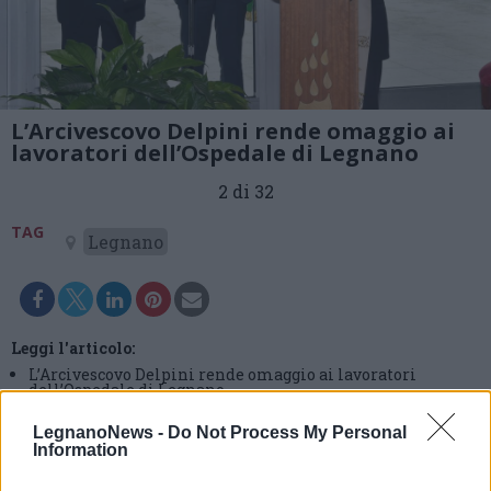
L’Arcivescovo Delpini rende omaggio ai
lavoratori dell’Ospedale di Legnano
2 di 32
TAG
Legnano
Leggi l'articolo:
L’Arcivescovo Delpini rende omaggio ai lavoratori
dell’Ospedale di Legnano
LegnanoNews -
Do Not Process My Personal
Information