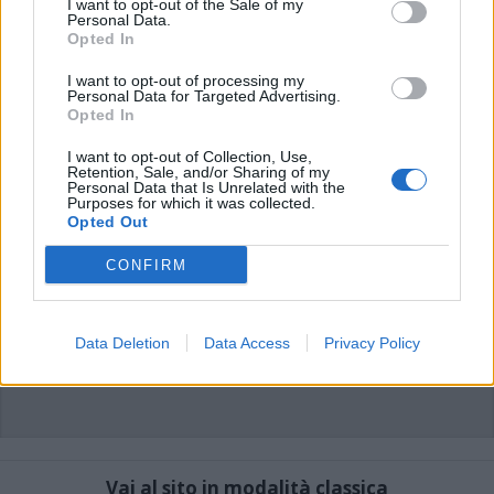
commento esprime il pensiero dell'autore e non rappresenta la linea editoriale
I want to opt-out of the Sale of my
di VareseNews.it, che rimane autonoma e indipendente. I messaggi inclusi nei
Personal Data.
commenti non sono testi giornalistici, ma post inviati dai singoli lettori che
Opted In
possono essere automaticamente pubblicati senza filtro preventivo. I commenti
che includano uno o più link a siti esterni verranno rimossi in automatico dal
sistema.
I want to opt-out of processing my
Personal Data for Targeted Advertising.
Opted In
I want to opt-out of Collection, Use,
Retention, Sale, and/or Sharing of my
Personal Data that Is Unrelated with the
Purposes for which it was collected.
Opted Out
CONFIRM
Data Deletion
Data Access
Privacy Policy
Vai al sito in modalità classica