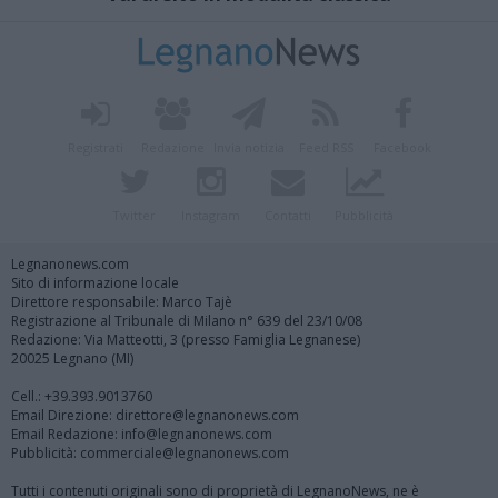
Registrati
Redazione
Invia notizia
Feed RSS
Facebook
Twitter
Instagram
Contatti
Pubblicità
Legnanonews.com
Sito di informazione locale
Direttore responsabile: Marco Tajè
Registrazione al Tribunale di Milano n° 639 del 23/10/08
Redazione: Via Matteotti, 3 (presso Famiglia Legnanese)
20025 Legnano (MI)
Cell.: +39.393.9013760
Email Direzione: direttore@legnanonews.com
Email Redazione: info@legnanonews.com
Pubblicità: commerciale@legnanonews.com
Tutti i contenuti originali sono di proprietà di LegnanoNews, ne è