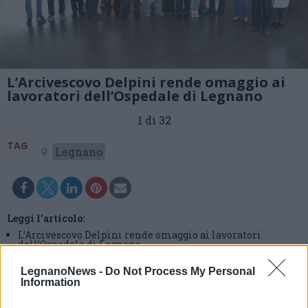
L’Arcivescovo Delpini rende omaggio ai
lavoratori dell’Ospedale di Legnano
1 di 32
TAG
Legnano
Leggi l'articolo:
L’Arcivescovo Delpini rende omaggio ai lavoratori
dell’Ospedale di Legnano
LegnanoNews -
Do Not Process My Personal
Information