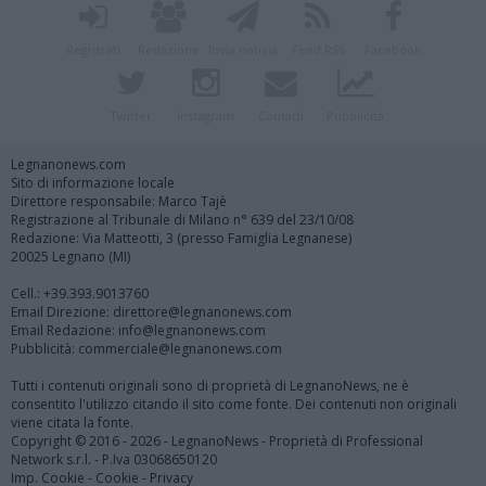
Registrati
Redazione
Invia notizia
Feed RSS
Facebook
Twitter
Instagram
Contatti
Pubblicità
Legnanonews.com
Sito di informazione locale
Direttore responsabile: Marco Tajè
Registrazione al Tribunale di Milano n° 639 del 23/10/08
Redazione: Via Matteotti, 3 (presso Famiglia Legnanese)
20025 Legnano (MI)
Cell.: +39.393.9013760
Email Direzione: direttore@legnanonews.com
Email Redazione: info@legnanonews.com
Pubblicità: commerciale@legnanonews.com
Tutti i contenuti originali sono di proprietà di LegnanoNews, ne è
consentito l'utilizzo citando il sito come fonte. Dei contenuti non originali
viene citata la fonte.
Copyright © 2016 - 2026 - LegnanoNews - Proprietà di Professional
Network s.r.l. - P.Iva 03068650120
Imp. Cookie
-
Cookie
-
Privacy