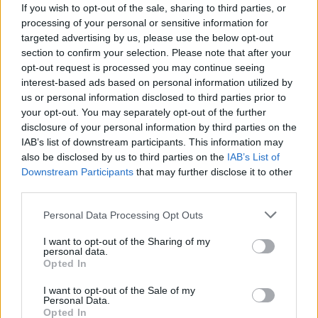
If you wish to opt-out of the sale, sharing to third parties, or
processing of your personal or sensitive information for
targeted advertising by us, please use the below opt-out
section to confirm your selection. Please note that after your
opt-out request is processed you may continue seeing
interest-based ads based on personal information utilized by
us or personal information disclosed to third parties prior to
your opt-out. You may separately opt-out of the further
disclosure of your personal information by third parties on the
IAB’s list of downstream participants. This information may
also be disclosed by us to third parties on the
IAB’s List of
Downstream Participants
that may further disclose it to other
third parties.
Commenti
Accedi
o
registrati
per commentare questo
Personal Data Processing Opt Outs
articolo.
I want to opt-out of the Sharing of my
L'email è richiesta ma non verrà mostrata ai visitatori. Il contenuto di questo
personal data.
commento esprime il pensiero dell'autore e non rappresenta la linea editoriale
Opted In
di VareseNews.it, che rimane autonoma e indipendente. I messaggi inclusi nei
commenti non sono testi giornalistici, ma post inviati dai singoli lettori che
possono essere automaticamente pubblicati senza filtro preventivo. I commenti
I want to opt-out of the Sale of my
che includano uno o più link a siti esterni verranno rimossi in automatico dal
sistema.
Personal Data.
Opted In