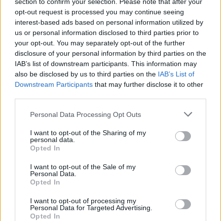
section to confirm your selection. Please note that after your
opt-out request is processed you may continue seeing
interest-based ads based on personal information utilized by
us or personal information disclosed to third parties prior to
your opt-out. You may separately opt-out of the further
disclosure of your personal information by third parties on the
Commenti
IAB’s list of downstream participants. This information may
also be disclosed by us to third parties on the
IAB’s List of
Accedi
o
registrati
per commentare questo
Downstream Participants
that may further disclose it to other
articolo.
third parties.
L'email è richiesta ma non verrà mostrata ai visitatori. Il contenuto di questo
commento esprime il pensiero dell'autore e non rappresenta la linea editoriale
Personal Data Processing Opt Outs
di VareseNews.it, che rimane autonoma e indipendente. I messaggi inclusi nei
commenti non sono testi giornalistici, ma post inviati dai singoli lettori che
possono essere automaticamente pubblicati senza filtro preventivo. I commenti
che includano uno o più link a siti esterni verranno rimossi in automatico dal
I want to opt-out of the Sharing of my
sistema.
personal data.
Opted In
I want to opt-out of the Sale of my
Personal Data.
Opted In
I want to opt-out of processing my
Personal Data for Targeted Advertising.
Opted In