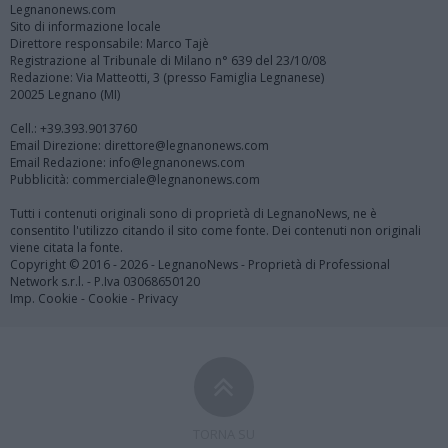
Legnanonews.com
Sito di informazione locale
Direttore responsabile: Marco Tajè
Registrazione al Tribunale di Milano n° 639 del 23/10/08
Redazione: Via Matteotti, 3 (presso Famiglia Legnanese)
20025 Legnano (MI)
Cell.: +39.393.9013760
Email Direzione: direttore@legnanonews.com
Email Redazione: info@legnanonews.com
Pubblicità: commerciale@legnanonews.com
Tutti i contenuti originali sono di proprietà di LegnanoNews, ne è
consentito l'utilizzo citando il sito come fonte. Dei contenuti non originali
viene citata la fonte.
Copyright © 2016 - 2026 - LegnanoNews - Proprietà di Professional
Network s.r.l. - P.Iva 03068650120
Imp. Cookie
-
Cookie
-
Privacy
TORNA SU