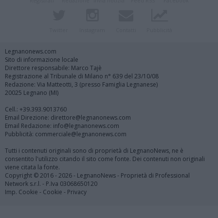
Registrati
Redazione
Invia notizia
Feed RSS
Facebook
Twitter
Instagram
Contatti
Pubblicità
Legnanonews.com
Sito di informazione locale
Direttore responsabile: Marco Tajè
Registrazione al Tribunale di Milano n° 639 del 23/10/08
Redazione: Via Matteotti, 3 (presso Famiglia Legnanese)
20025 Legnano (MI)
Cell.: +39.393.9013760
Email Direzione: direttore@legnanonews.com
Email Redazione: info@legnanonews.com
Pubblicità: commerciale@legnanonews.com
Tutti i contenuti originali sono di proprietà di LegnanoNews, ne è
consentito l'utilizzo citando il sito come fonte. Dei contenuti non originali
viene citata la fonte.
Copyright © 2016 - 2026 - LegnanoNews - Proprietà di Professional
Network s.r.l. - P.Iva 03068650120
Imp. Cookie
-
Cookie
-
Privacy