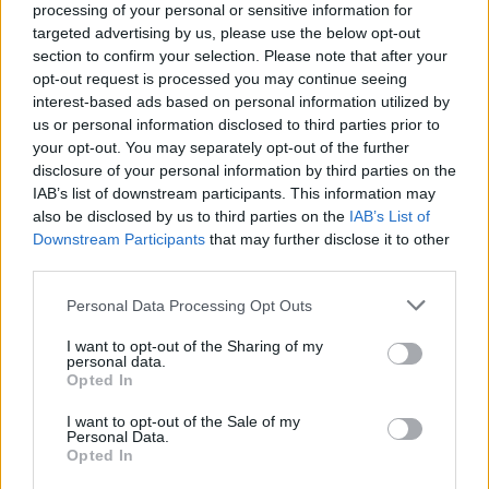
processing of your personal or sensitive information for
targeted advertising by us, please use the below opt-out
section to confirm your selection. Please note that after your
opt-out request is processed you may continue seeing
interest-based ads based on personal information utilized by
us or personal information disclosed to third parties prior to
your opt-out. You may separately opt-out of the further
disclosure of your personal information by third parties on the
IAB’s list of downstream participants. This information may
also be disclosed by us to third parties on the
IAB’s List of
Downstream Participants
that may further disclose it to other
Commenti
third parties.
Accedi
o
registrati
per commentare questo
articolo.
Personal Data Processing Opt Outs
L'email è richiesta ma non verrà mostrata ai visitatori. Il contenuto di questo
commento esprime il pensiero dell'autore e non rappresenta la linea editoriale
I want to opt-out of the Sharing of my
di VareseNews.it, che rimane autonoma e indipendente. I messaggi inclusi nei
personal data.
commenti non sono testi giornalistici, ma post inviati dai singoli lettori che
Opted In
possono essere automaticamente pubblicati senza filtro preventivo. I commenti
che includano uno o più link a siti esterni verranno rimossi in automatico dal
sistema.
I want to opt-out of the Sale of my
Personal Data.
Opted In