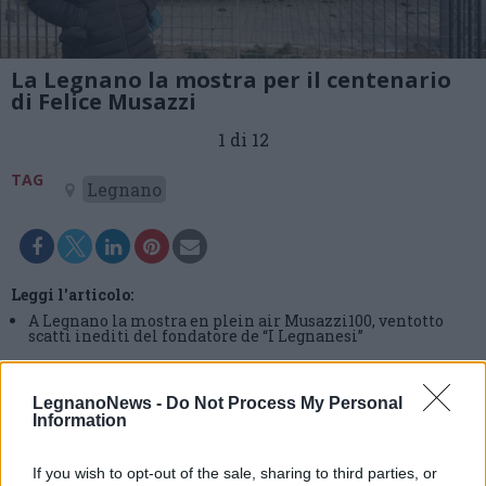
La Legnano la mostra per il centenario
di Felice Musazzi
1 di 12
TAG
Legnano
Leggi l'articolo:
A Legnano la mostra en plein air Musazzi100, ventotto
scatti inediti del fondatore de “I Legnanesi”
LegnanoNews -
Do Not Process My Personal
Information
If you wish to opt-out of the sale, sharing to third parties, or