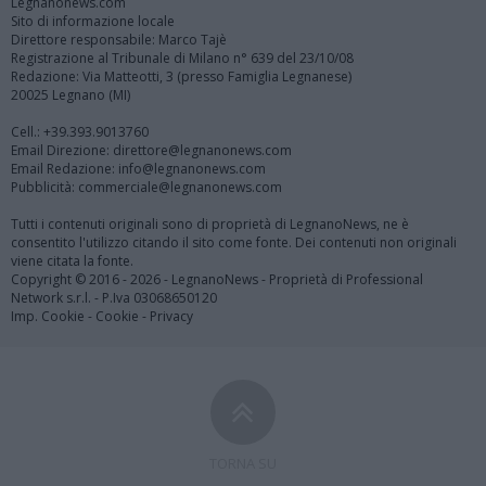
Legnanonews.com
Sito di informazione locale
Direttore responsabile: Marco Tajè
Registrazione al Tribunale di Milano n° 639 del 23/10/08
Redazione: Via Matteotti, 3 (presso Famiglia Legnanese)
20025 Legnano (MI)
Cell.: +39.393.9013760
Email Direzione: direttore@legnanonews.com
Email Redazione: info@legnanonews.com
Pubblicità: commerciale@legnanonews.com
Tutti i contenuti originali sono di proprietà di LegnanoNews, ne è
consentito l'utilizzo citando il sito come fonte. Dei contenuti non originali
viene citata la fonte.
Copyright © 2016 - 2026 - LegnanoNews - Proprietà di Professional
Network s.r.l. - P.Iva 03068650120
Imp. Cookie
-
Cookie
-
Privacy
TORNA SU