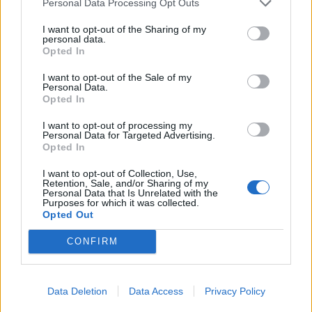
Personal Data Processing Opt Outs
I want to opt-out of the Sharing of my
personal data.
Opted In
I want to opt-out of the Sale of my
Commenti
Personal Data.
Opted In
Accedi
o
registrati
per commentare questo
articolo.
I want to opt-out of processing my
Personal Data for Targeted Advertising.
L'email è richiesta ma non verrà mostrata ai visitatori. Il contenuto di questo
Opted In
commento esprime il pensiero dell'autore e non rappresenta la linea editoriale
di VareseNews.it, che rimane autonoma e indipendente. I messaggi inclusi nei
commenti non sono testi giornalistici, ma post inviati dai singoli lettori che
I want to opt-out of Collection, Use,
possono essere automaticamente pubblicati senza filtro preventivo. I commenti
che includano uno o più link a siti esterni verranno rimossi in automatico dal
Retention, Sale, and/or Sharing of my
sistema.
Personal Data that Is Unrelated with the
Purposes for which it was collected.
Opted Out
CONFIRM
Data Deletion
Data Access
Privacy Policy