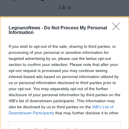
1 di 4
TAG
Vigili del fuoco
Castano Primo
LegnanoNews -
Do Not Process My Personal
Information
If you wish to opt-out of the sale, sharing to third parties, or
Leggi l'articolo:
processing of your personal or sensitive information for
Scontro fra due auto a Castano Primo, donna estratta dalle
targeted advertising by us, please use the below opt-out
lamiere
section to confirm your selection. Please note that after your
opt-out request is processed you may continue seeing
interest-based ads based on personal information utilized by
us or personal information disclosed to third parties prior to
your opt-out. You may separately opt-out of the further
disclosure of your personal information by third parties on the
IAB’s list of downstream participants. This information may
also be disclosed by us to third parties on the
IAB’s List of
Downstream Participants
that may further disclose it to other
third parties.