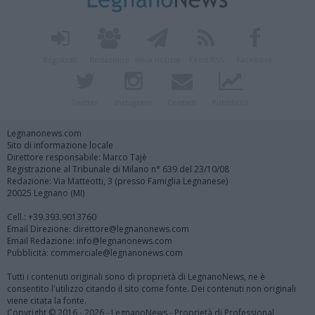
Registrati
Redazione
Invia notizia
Feed RSS
Facebook
Twitter
Instagram
Contatti
Pubblicità
Legnanonews.com
Sito di informazione locale
Direttore responsabile: Marco Tajè
Registrazione al Tribunale di Milano n° 639 del 23/10/08
Redazione: Via Matteotti, 3 (presso Famiglia Legnanese)
20025 Legnano (MI)
Cell.: +39.393.9013760
Email Direzione: direttore@legnanonews.com
Email Redazione: info@legnanonews.com
Pubblicità: commerciale@legnanonews.com
Tutti i contenuti originali sono di proprietà di LegnanoNews, ne è
consentito l'utilizzo citando il sito come fonte. Dei contenuti non originali
viene citata la fonte.
Copyright © 2016 - 2026 - LegnanoNews - Proprietà di Professional