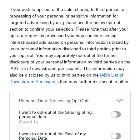
If you wish to opt-out of the sale, sharing to third parties, or
processing of your personal or sensitive information for
targeted advertising by us, please use the below opt-out
section to confirm your selection. Please note that after your
opt-out request is processed you may continue seeing
interest-based ads based on personal information utilized by
us or personal information disclosed to third parties prior to
your opt-out. You may separately opt-out of the further
disclosure of your personal information by third parties on the
IAB’s list of downstream participants. This information may
also be disclosed by us to third parties on the
IAB’s List of
Downstream Participants
that may further disclose it to other
third parties.
Commenti
Personal Data Processing Opt Outs
Accedi
o
registrati
per commentare questo
articolo.
I want to opt-out of the Sharing of my
personal data.
L'email è richiesta ma non verrà mostrata ai visitatori. Il contenuto di questo
Opted In
commento esprime il pensiero dell'autore e non rappresenta la linea editoriale
di VareseNews.it, che rimane autonoma e indipendente. I messaggi inclusi nei
commenti non sono testi giornalistici, ma post inviati dai singoli lettori che
I want to opt-out of the Sale of my
possono essere automaticamente pubblicati senza filtro preventivo. I commenti
Personal Data.