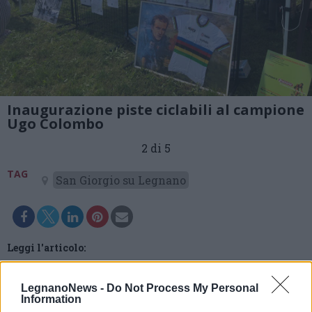
Inaugurazione piste ciclabili al campione
Ugo Colombo
2 di 5
TAG
San Giorgio su Legnano
Leggi l'articolo:
A San Giorgio su Legnano intitolate le piste ciclabili al
campione di ciclismo Ugo Colombo
LegnanoNews -
Do Not Process My Personal
Information