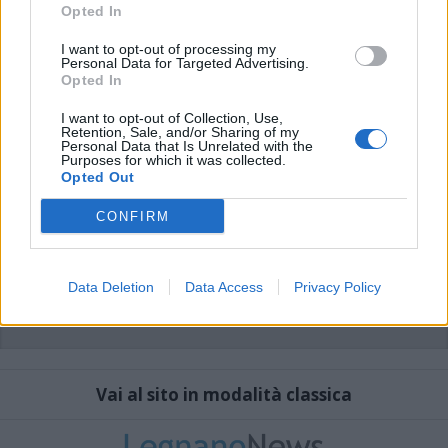
che includano uno o più link a siti esterni verranno rimossi in automatico dal
Opted In
sistema.
I want to opt-out of processing my
Personal Data for Targeted Advertising.
Opted In
I want to opt-out of Collection, Use,
Retention, Sale, and/or Sharing of my
Personal Data that Is Unrelated with the
Purposes for which it was collected.
Opted Out
CONFIRM
Data Deletion
Data Access
Privacy Policy
Vai al sito in modalità classica