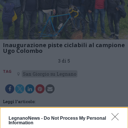
Inaugurazione piste ciclabili al campione
Ugo Colombo
3 di 5
TAG
San Giorgio su Legnano
Leggi l'articolo:
A San Giorgio su Legnano intitolate le piste ciclabili al
campione di ciclismo Ugo Colombo
LegnanoNews -
Do Not Process My Personal
Information