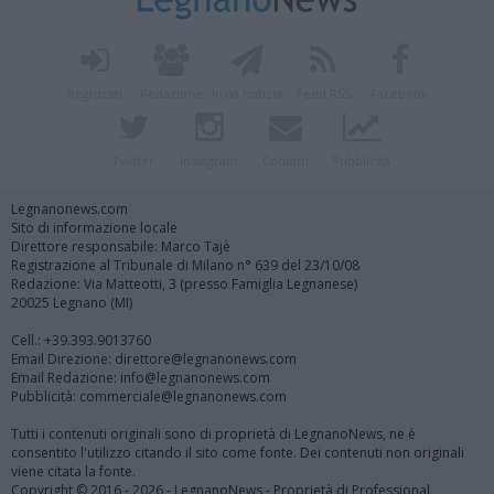
Registrati
Redazione
Invia notizia
Feed RSS
Facebook
Twitter
Instagram
Contatti
Pubblicità
Legnanonews.com
Sito di informazione locale
Direttore responsabile: Marco Tajè
Registrazione al Tribunale di Milano n° 639 del 23/10/08
Redazione: Via Matteotti, 3 (presso Famiglia Legnanese)
20025 Legnano (MI)
Cell.: +39.393.9013760
Email Direzione: direttore@legnanonews.com
Email Redazione: info@legnanonews.com
Pubblicità: commerciale@legnanonews.com
Tutti i contenuti originali sono di proprietà di LegnanoNews, ne è
consentito l'utilizzo citando il sito come fonte. Dei contenuti non originali
viene citata la fonte.
Copyright © 2016 - 2026 - LegnanoNews - Proprietà di Professional