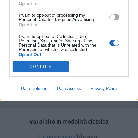
che includano uno o più link a siti esterni verranno rimossi in automatico dal
Opted In
sistema.
I want to opt-out of processing my
Personal Data for Targeted Advertising.
Opted In
I want to opt-out of Collection, Use,
Retention, Sale, and/or Sharing of my
Personal Data that Is Unrelated with the
Purposes for which it was collected.
Opted Out
CONFIRM
Data Deletion
Data Access
Privacy Policy
Vai al sito in modalità classica