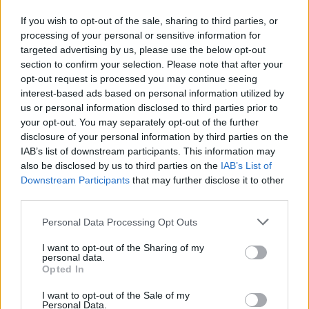
If you wish to opt-out of the sale, sharing to third parties, or
processing of your personal or sensitive information for
targeted advertising by us, please use the below opt-out
section to confirm your selection. Please note that after your
opt-out request is processed you may continue seeing
interest-based ads based on personal information utilized by
us or personal information disclosed to third parties prior to
your opt-out. You may separately opt-out of the further
disclosure of your personal information by third parties on the
IAB’s list of downstream participants. This information may
also be disclosed by us to third parties on the
IAB’s List of
Downstream Participants
that may further disclose it to other
third parties.
Commenti
Personal Data Processing Opt Outs
Accedi
o
registrati
per commentare questo
articolo.
I want to opt-out of the Sharing of my
personal data.
L'email è richiesta ma non verrà mostrata ai visitatori. Il contenuto di questo
Opted In
commento esprime il pensiero dell'autore e non rappresenta la linea editoriale
di VareseNews.it, che rimane autonoma e indipendente. I messaggi inclusi nei
commenti non sono testi giornalistici, ma post inviati dai singoli lettori che
I want to opt-out of the Sale of my
possono essere automaticamente pubblicati senza filtro preventivo. I commenti
Personal Data.