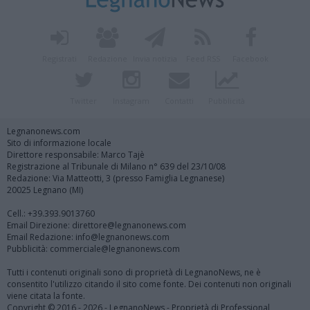
Registrati
Redazione
Invia notizia
Feed RSS
Facebook
Twitter
Instagram
Contatti
Pubblicità
Legnanonews.com
Sito di informazione locale
Direttore responsabile: Marco Tajè
Registrazione al Tribunale di Milano n° 639 del 23/10/08
Redazione: Via Matteotti, 3 (presso Famiglia Legnanese)
20025 Legnano (MI)
Cell.: +39.393.9013760
Email Direzione: direttore@legnanonews.com
Email Redazione: info@legnanonews.com
Pubblicità: commerciale@legnanonews.com
Tutti i contenuti originali sono di proprietà di LegnanoNews, ne è
consentito l'utilizzo citando il sito come fonte. Dei contenuti non originali
viene citata la fonte.
Copyright © 2016 - 2026 - LegnanoNews - Proprietà di Professional