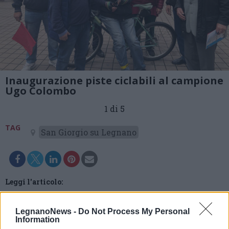
Inaugurazione piste ciclabili al campione
Ugo Colombo
1 di 5
TAG
San Giorgio su Legnano
Leggi l'articolo:
A San Giorgio su Legnano intitolate le piste ciclabili al
campione di ciclismo Ugo Colombo
LegnanoNews -
Do Not Process My Personal
Information