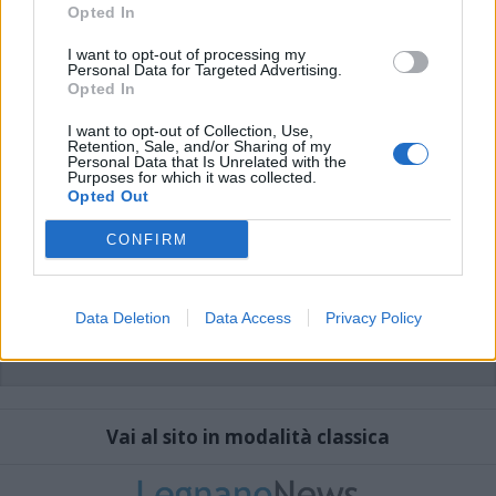
che includano uno o più link a siti esterni verranno rimossi in automatico dal
Opted In
sistema.
I want to opt-out of processing my
Personal Data for Targeted Advertising.
Opted In
I want to opt-out of Collection, Use,
Retention, Sale, and/or Sharing of my
Personal Data that Is Unrelated with the
Purposes for which it was collected.
Opted Out
CONFIRM
Data Deletion
Data Access
Privacy Policy
Vai al sito in modalità classica