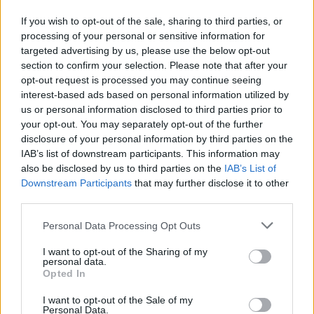
If you wish to opt-out of the sale, sharing to third parties, or
processing of your personal or sensitive information for
targeted advertising by us, please use the below opt-out
section to confirm your selection. Please note that after your
opt-out request is processed you may continue seeing
interest-based ads based on personal information utilized by
us or personal information disclosed to third parties prior to
your opt-out. You may separately opt-out of the further
disclosure of your personal information by third parties on the
IAB’s list of downstream participants. This information may
also be disclosed by us to third parties on the
IAB’s List of
Downstream Participants
that may further disclose it to other
third parties.
Commenti
Personal Data Processing Opt Outs
Accedi
o
registrati
per commentare questo
articolo.
I want to opt-out of the Sharing of my
personal data.
L'email è richiesta ma non verrà mostrata ai visitatori. Il contenuto di questo
Opted In
commento esprime il pensiero dell'autore e non rappresenta la linea editoriale
di VareseNews.it, che rimane autonoma e indipendente. I messaggi inclusi nei
commenti non sono testi giornalistici, ma post inviati dai singoli lettori che
I want to opt-out of the Sale of my
possono essere automaticamente pubblicati senza filtro preventivo. I commenti
Personal Data.