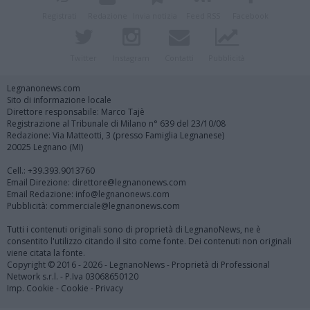
Registrati
Redazione
Invia notizia
Feed RSS
Facebook
Twitter
Instagram
Contatti
Pubblicità
Legnanonews.com
Sito di informazione locale
Direttore responsabile: Marco Tajè
Registrazione al Tribunale di Milano n° 639 del 23/10/08
Redazione: Via Matteotti, 3 (presso Famiglia Legnanese)
20025 Legnano (MI)
Cell.: +39.393.9013760
Email Direzione: direttore@legnanonews.com
Email Redazione: info@legnanonews.com
Pubblicità: commerciale@legnanonews.com
Tutti i contenuti originali sono di proprietà di LegnanoNews, ne è
consentito l'utilizzo citando il sito come fonte. Dei contenuti non originali
viene citata la fonte.
Copyright © 2016 - 2026 - LegnanoNews - Proprietà di Professional
Network s.r.l. - P.Iva 03068650120
Imp. Cookie
-
Cookie
-
Privacy