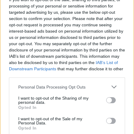
processing of your personal or sensitive information for
targeted advertising by us, please use the below opt-out
section to confirm your selection. Please note that after your
opt-out request is processed you may continue seeing
interest-based ads based on personal information utilized by
us or personal information disclosed to third parties prior to
your opt-out. You may separately opt-out of the further
disclosure of your personal information by third parties on the
IAB’s list of downstream participants. This information may
also be disclosed by us to third parties on the
IAB’s List of
Downstream Participants
that may further disclose it to other
Commenti
third parties.
Accedi
o
registrati
per commentare questo
Personal Data Processing Opt Outs
articolo.
L'email è richiesta ma non verrà mostrata ai visitatori. Il contenuto di questo
I want to opt-out of the Sharing of my
commento esprime il pensiero dell'autore e non rappresenta la linea editoriale
personal data.
di VareseNews.it, che rimane autonoma e indipendente. I messaggi inclusi nei
Opted In
commenti non sono testi giornalistici, ma post inviati dai singoli lettori che
possono essere automaticamente pubblicati senza filtro preventivo. I commenti
che includano uno o più link a siti esterni verranno rimossi in automatico dal
I want to opt-out of the Sale of my
sistema.
Personal Data.
Opted In