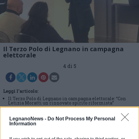
Il Terzo Polo di Legnano in campagna
elettorale
4 di 5
Leggi l'articolo:
Il Terzo Polo di Legnano in campagna elettorale: “Con
Letizia Moratti un rinnovato spirito riformista”
LegnanoNews -
Do Not Process My Personal
Information
If you wish to opt-out of the sale, sharing to third parties, or