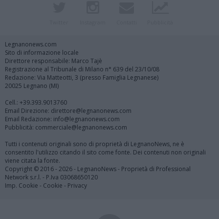
Twitter
Instagram
Contatti
Pubblicità
Legnanonews.com
Sito di informazione locale
Direttore responsabile: Marco Tajè
Registrazione al Tribunale di Milano n° 639 del 23/10/08
Redazione: Via Matteotti, 3 (presso Famiglia Legnanese)
20025 Legnano (MI)
Cell.: +39.393.9013760
Email Direzione: direttore@legnanonews.com
Email Redazione: info@legnanonews.com
Pubblicità: commerciale@legnanonews.com
Tutti i contenuti originali sono di proprietà di LegnanoNews, ne è
consentito l'utilizzo citando il sito come fonte. Dei contenuti non originali
viene citata la fonte.
Copyright © 2016 - 2026 - LegnanoNews - Proprietà di Professional
Network s.r.l. - P.Iva 03068650120
Imp. Cookie
-
Cookie
-
Privacy