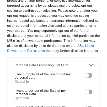
processing of your personal or sensitive information for
targeted advertising by us, please use the below opt-out
section to confirm your selection. Please note that after your
opt-out request is processed you may continue seeing
interest-based ads based on personal information utilized by
us or personal information disclosed to third parties prior to
your opt-out. You may separately opt-out of the further
disclosure of your personal information by third parties on the
IAB’s list of downstream participants. This information may
also be disclosed by us to third parties on the
IAB’s List of
Commenti
Downstream Participants
that may further disclose it to other
third parties.
Accedi
o
registrati
per commentare questo
articolo.
Personal Data Processing Opt Outs
L'email è richiesta ma non verrà mostrata ai visitatori. Il contenuto di questo
commento esprime il pensiero dell'autore e non rappresenta la linea editoriale
I want to opt-out of the Sharing of my
di VareseNews.it, che rimane autonoma e indipendente. I messaggi inclusi nei
personal data.
commenti non sono testi giornalistici, ma post inviati dai singoli lettori che
possono essere automaticamente pubblicati senza filtro preventivo. I commenti
Opted In
che includano uno o più link a siti esterni verranno rimossi in automatico dal
sistema.
I want to opt-out of the Sale of my
Personal Data.
Opted In
I want to opt-out of processing my