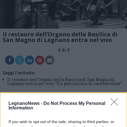
Il restauro dell’Organo della Basilica di
San Magno di Legnano entra nel vivo
4 di 8
Leggi l'articolo:
Il restauro dell’Organo della Basilica di San Magno di
Legnano entra nel vivo: “Un patrimonio di rara bellezza”
LegnanoNews -
Do Not Process My Personal
Information
If you wish to opt-out of the sale, sharing to third parties, or