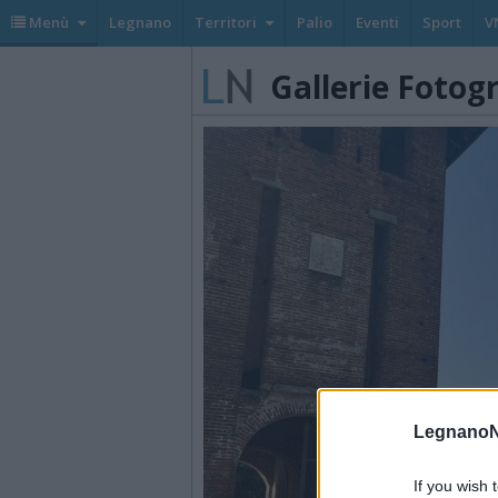
Menù
Legnano
Territori
Palio
Eventi
Sport
V
Gallerie Fotog
LegnanoN
If you wish 