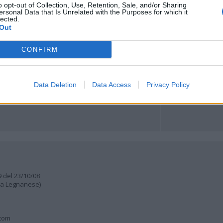
o opt-out of Collection, Use, Retention, Sale, and/or Sharing
ersonal Data that Is Unrelated with the Purposes for which it
lected.
ORI
MULTIMEDIA
COMUNITÀ
Out
Gallerie Fotografiche
Foto dei lettori
ese
Web TV
Auguri
Lettere al direttore
CONFIRM
Animali
a
muni
Data Deletion
Data Access
Privacy Policy
9 del 23/10/08
lia Legnanese)
.com