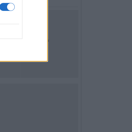
UTILITÀ
Dal Territorio
Meteo
Archivio
Tag
News24
Articoli più letti