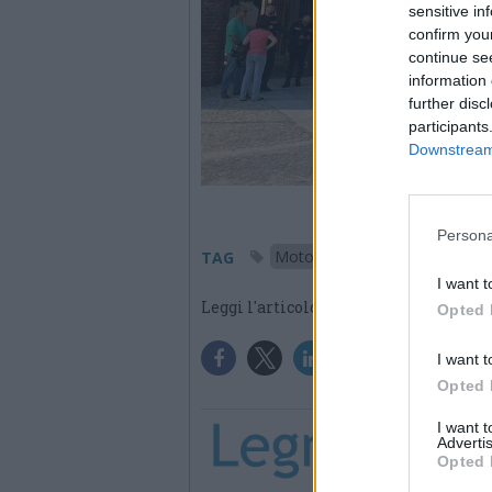
sensitive in
confirm you
continue se
information 
further disc
participants
Downstream 
Persona
Moto auto raduno
Legn
TAG
I want t
Leggi l'articolo:
Al Castello di 
Opted 
I want t
Opted 
I want 
Advertis
Opted 