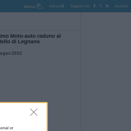
Cerca
Seguici su
Accedi
Meteo
rimo Moto-auto raduno al
tello di Legnano
iugno 2022
sonal or