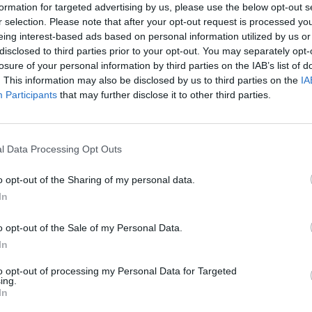
formation for targeted advertising by us, please use the below opt-out s
r selection. Please note that after your opt-out request is processed y
eing interest-based ads based on personal information utilized by us or
disclosed to third parties prior to your opt-out. You may separately opt-
losure of your personal information by third parties on the IAB’s list of
. This information may also be disclosed by us to third parties on the
IA
Participants
that may further disclose it to other third parties.
1 di 8
l Data Processing Opt Outs
ano
o opt-out of the Sharing of my personal data.
Legnano il primo “Auto-motoraduno A.N.C. Legnanese”
In
o opt-out of the Sale of my Personal Data.
In
to opt-out of processing my Personal Data for Targeted
ing.
In
Registrati
Redazione
Invia notizia
Feed RSS
Facebook