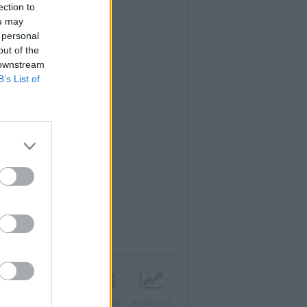
ection to
ou may
 personal
out of the
 downstream
B’s List of
Twitter
Instagram
Contatti
Pubblicità