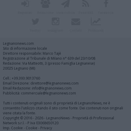
Registrati
Redazione
Invia notizia
Feed RSS
Facebook
Twitter
Instagram
Contatti
Pubblicità
Legnanonews.com
Sito di informazione locale
Direttore responsabile: Marco Tajè
Registrazione al Tribunale di Milano n° 639 del 23/10/08
Redazione: Via Matteotti, 3 (presso Famiglia Legnanese)
20025 Legnano (MI)
Cell.: +39.393.9013760
Email Direzione: direttore@legnanonews.com
Email Redazione: info@legnanonews.com
Pubblicità: commerciale@legnanonews.com
Tutti i contenuti originali sono di proprietà di LegnanoNews, ne è
consentito l'utilizzo citando il sito come fonte. Dei contenuti non originali
viene citata la fonte.
Copyright © 2016 - 2026 - LegnanoNews - Proprietà di Professional
Network s.r.l. - P.Iva 03068650120
Imp. Cookie
-
Cookie
-
Privacy