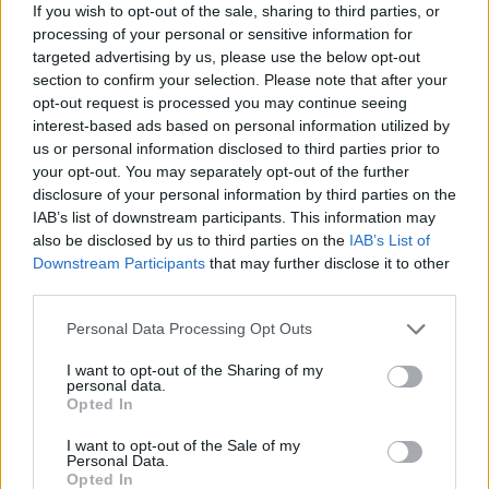
If you wish to opt-out of the sale, sharing to third parties, or
processing of your personal or sensitive information for
targeted advertising by us, please use the below opt-out
section to confirm your selection. Please note that after your
opt-out request is processed you may continue seeing
interest-based ads based on personal information utilized by
us or personal information disclosed to third parties prior to
your opt-out. You may separately opt-out of the further
disclosure of your personal information by third parties on the
IAB’s list of downstream participants. This information may
also be disclosed by us to third parties on the
IAB’s List of
Downstream Participants
that may further disclose it to other
third parties.
Commenti
Accedi
o
registrati
per commentare questo
Personal Data Processing Opt Outs
articolo.
I want to opt-out of the Sharing of my
L'email è richiesta ma non verrà mostrata ai visitatori. Il contenuto di questo
personal data.
commento esprime il pensiero dell'autore e non rappresenta la linea editoriale
Opted In
di VareseNews.it, che rimane autonoma e indipendente. I messaggi inclusi nei
commenti non sono testi giornalistici, ma post inviati dai singoli lettori che
possono essere automaticamente pubblicati senza filtro preventivo. I commenti
I want to opt-out of the Sale of my
che includano uno o più link a siti esterni verranno rimossi in automatico dal
sistema.
Personal Data.
Opted In