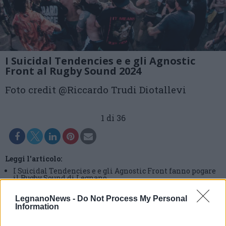
I Suicidal Tendencies e e gli Agnostic
Front al Rugby Sound 2024
Foto credit @Riccardo Trudi Diotallevi
1 di 36
Leggi l'articolo:
I Suicidal Tendencies e e gli Agnostic Front fanno pogare
il Rugby Sound di Legnano
LegnanoNews -
Do Not Process My Personal
Information