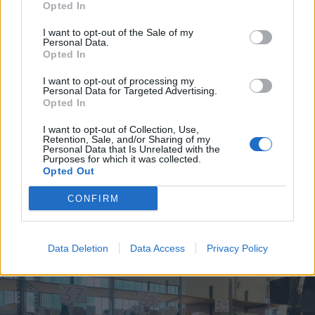
Opted In
I want to opt-out of the Sale of my
Personal Data.
Opted In
I want to opt-out of processing my
Personal Data for Targeted Advertising.
Opted In
I want to opt-out of Collection, Use,
ECONOMIA
Retention, Sale, and/or Sharing of my
L’industria che resiste nell’Alto
Personal Data that Is Unrelated with the
Purposes for which it was collected.
Milanese. Spinta dal chimico-
Opted Out
plastico, ma l’export va ancora a
rilento
CONFIRM
Data Deletion
Data Access
Privacy Policy