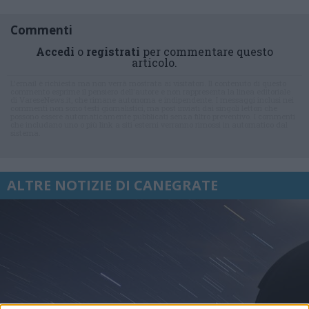
Commenti
Accedi
o
registrati
per commentare questo
articolo.
L'email è richiesta ma non verrà mostrata ai visitatori. Il contenuto di questo
commento esprime il pensiero dell'autore e non rappresenta la linea editoriale
di VareseNews.it, che rimane autonoma e indipendente. I messaggi inclusi nei
commenti non sono testi giornalistici, ma post inviati dai singoli lettori che
possono essere automaticamente pubblicati senza filtro preventivo. I commenti
che includano uno o più link a siti esterni verranno rimossi in automatico dal
sistema.
ALTRE NOTIZIE DI CANEGRATE