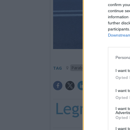
confirm you
continue se
information 
further disc
participants
Downstream 
Persona
Parabiago
TAG
I want t
Opted 
I want t
Opted 
I want 
Advertis
Opted 
I want t