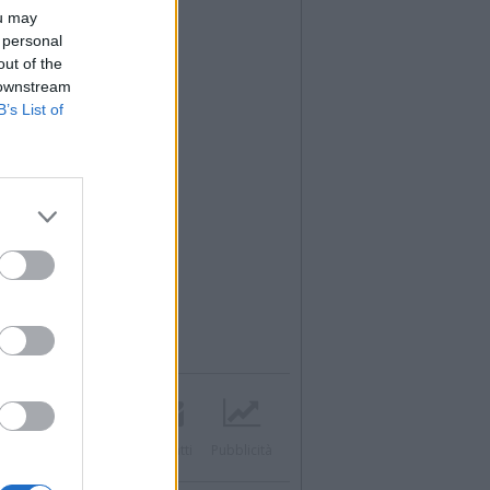
ou may
 personal
out of the
 downstream
B’s List of
Twitter
Instagram
Contatti
Pubblicità