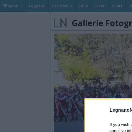
Menù
Legnano
Territori
Palio
Eventi
Sport
V
Gallerie Fotog
LegnanoN
If you wish 
sensitive in