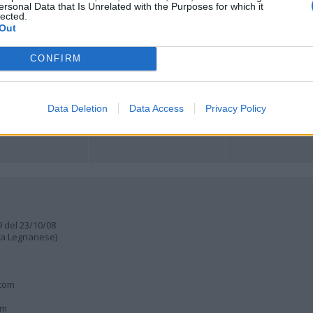
ersonal Data that Is Unrelated with the Purposes for which it
ORI
MULTIMEDIA
COMUNITÀ
lected.
Gallerie Fotografiche
Foto dei lettori
Out
ese
Web TV
Auguri
Lettere al direttore
Animali
CONFIRM
a
muni
Data Deletion
Data Access
Privacy Policy
9 del 23/10/08
lia Legnanese)
.com
om