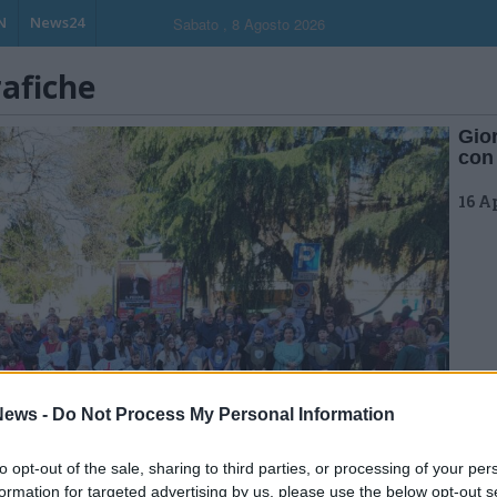
N
News24
Sabato , 8 Agosto 2026
rafiche
Gio
con
16 A
ews -
Do Not Process My Personal Information
to opt-out of the sale, sharing to third parties, or processing of your per
formation for targeted advertising by us, please use the below opt-out s