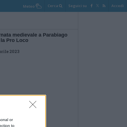
Cerca
Seguici su
Accedi
Meteo
rnata medievale a Parabiago
 la Pro Loco
prile 2023
sonal or
ection to