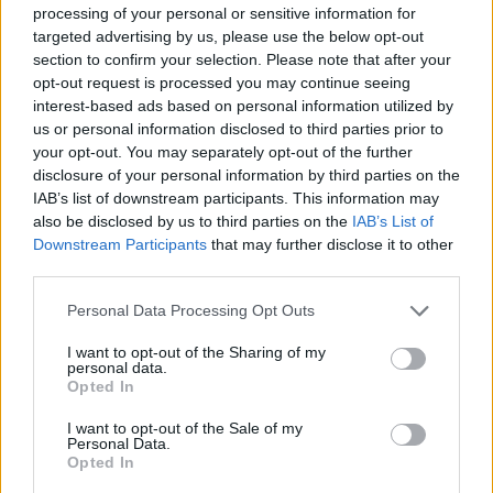
processing of your personal or sensitive information for
targeted advertising by us, please use the below opt-out
section to confirm your selection. Please note that after your
opt-out request is processed you may continue seeing
interest-based ads based on personal information utilized by
us or personal information disclosed to third parties prior to
your opt-out. You may separately opt-out of the further
disclosure of your personal information by third parties on the
IAB’s list of downstream participants. This information may
also be disclosed by us to third parties on the
IAB’s List of
Downstream Participants
that may further disclose it to other
Commenti
third parties.
Accedi
o
registrati
per commentare questo
articolo.
Personal Data Processing Opt Outs
L'email è richiesta ma non verrà mostrata ai visitatori. Il contenuto di questo
I want to opt-out of the Sharing of my
commento esprime il pensiero dell'autore e non rappresenta la linea editoriale
personal data.
di VareseNews.it, che rimane autonoma e indipendente. I messaggi inclusi nei
commenti non sono testi giornalistici, ma post inviati dai singoli lettori che
Opted In
possono essere automaticamente pubblicati senza filtro preventivo. I commenti
che includano uno o più link a siti esterni verranno rimossi in automatico dal
sistema.
I want to opt-out of the Sale of my
Personal Data.
Opted In