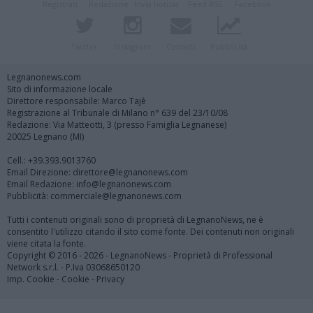
Registrati
Redazione
Invia notizia
Feed RSS
Facebook
Twitter
Instagram
Contatti
Pubblicità
Legnanonews.com
Sito di informazione locale
Direttore responsabile: Marco Tajè
Registrazione al Tribunale di Milano n° 639 del 23/10/08
Redazione: Via Matteotti, 3 (presso Famiglia Legnanese)
20025 Legnano (MI)
Cell.: +39.393.9013760
Email Direzione: direttore@legnanonews.com
Email Redazione: info@legnanonews.com
Pubblicità: commerciale@legnanonews.com
Tutti i contenuti originali sono di proprietà di LegnanoNews, ne è
consentito l'utilizzo citando il sito come fonte. Dei contenuti non originali
viene citata la fonte.
Copyright © 2016 - 2026 - LegnanoNews - Proprietà di Professional
Network s.r.l. - P.Iva 03068650120
Imp. Cookie
-
Cookie
-
Privacy