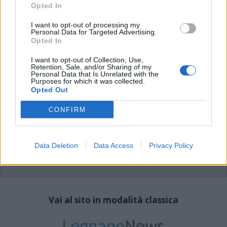
che includano uno o più link a siti esterni verranno rimossi in automatico dal
Opted In
sistema.
I want to opt-out of processing my
Personal Data for Targeted Advertising.
Opted In
I want to opt-out of Collection, Use,
Retention, Sale, and/or Sharing of my
Personal Data that Is Unrelated with the
Purposes for which it was collected.
Opted Out
CONFIRM
Data Deletion
Data Access
Privacy Policy
Vai al sito in modalità classica