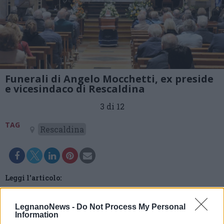
Funerali di Angelo Mocchetti, ex preside
e vicesindaco di Rescaldina
3 di 12
TAG
Rescaldina
Leggi l'articolo:
Ultimo saluto all’ex preside e vicesindaco Angelo
Mocchetti: “Rescaldina ha molto da raccogliere da lui”
LegnanoNews -
Do Not Process My Personal
Information