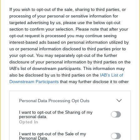
If you wish to opt-out of the sale, sharing to third parties, or
processing of your personal or sensitive information for
targeted advertising by us, please use the below opt-out
section to confirm your selection. Please note that after your
opt-out request is processed you may continue seeing
interest-based ads based on personal information utilized by
us or personal information disclosed to third parties prior to
your opt-out. You may separately opt-out of the further
disclosure of your personal information by third parties on the
IAB’s list of downstream participants. This information may
also be disclosed by us to third parties on the
IAB’s List of
Downstream Participants
that may further disclose it to other
third parties.
Commenti
Personal Data Processing Opt Outs
Accedi
o
registrati
per commentare questo
articolo.
I want to opt-out of the Sharing of my
personal data.
L'email è richiesta ma non verrà mostrata ai visitatori. Il contenuto di questo
Opted In
commento esprime il pensiero dell'autore e non rappresenta la linea editoriale
di VareseNews.it, che rimane autonoma e indipendente. I messaggi inclusi nei
commenti non sono testi giornalistici, ma post inviati dai singoli lettori che
I want to opt-out of the Sale of my
possono essere automaticamente pubblicati senza filtro preventivo. I commenti
Personal Data.