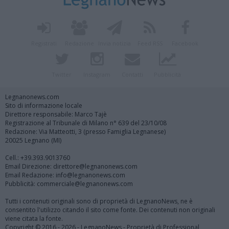
Registrati
Redazione
Invia notizia
Feed RSS
Facebook
Twitter
Instagram
Contatti
Pubblicità
Legnanonews.com
Sito di informazione locale
Direttore responsabile: Marco Tajè
Registrazione al Tribunale di Milano n° 639 del 23/10/08
Redazione: Via Matteotti, 3 (presso Famiglia Legnanese)
20025 Legnano (MI)
Cell.: +39.393.9013760
Email Direzione: direttore@legnanonews.com
Email Redazione: info@legnanonews.com
Pubblicità: commerciale@legnanonews.com
Tutti i contenuti originali sono di proprietà di LegnanoNews, ne è
consentito l'utilizzo citando il sito come fonte. Dei contenuti non originali
viene citata la fonte.
Copyright © 2016 - 2026 - LegnanoNews - Proprietà di Professional