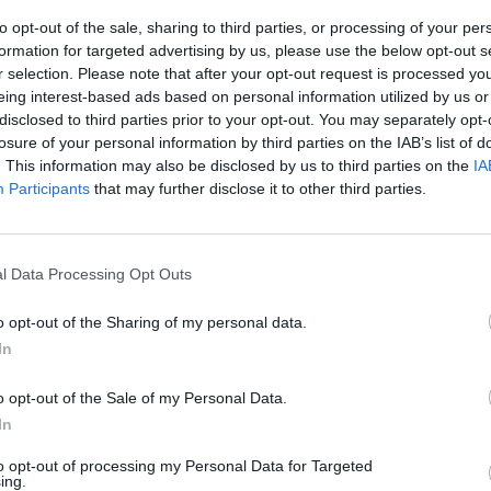
to opt-out of the sale, sharing to third parties, or processing of your per
formation for targeted advertising by us, please use the below opt-out s
r selection. Please note that after your opt-out request is processed y
eing interest-based ads based on personal information utilized by us or
disclosed to third parties prior to your opt-out. You may separately opt-
losure of your personal information by third parties on the IAB’s list of
. This information may also be disclosed by us to third parties on the
IA
Participants
that may further disclose it to other third parties.
3 di 12
l Data Processing Opt Outs
o opt-out of the Sharing of my personal data.
stauro della Basilica San Magno di Legnano
In
ilica liberata dal ponteggio
 di restauro della Basilica di Legnano
o opt-out of the Sale of my Personal Data.
In
to opt-out of processing my Personal Data for Targeted
ing.