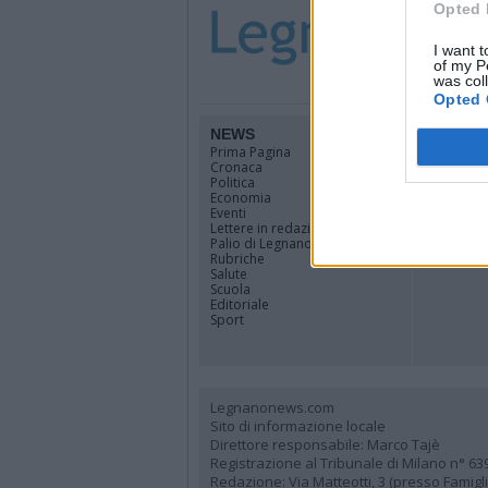
Opted 
I want t
of my P
was col
Opted 
NEWS
TERRIT
Prima Pagina
Legnano
Cronaca
Alto Milan
Politica
Rhodense
Economia
Varesotto
Eventi
Lombardi
Lettere in redazione
Tutti i co
Palio di Legnano
Rubriche
Salute
Scuola
Editoriale
Sport
Legnanonews.com
Sito di informazione locale
Direttore responsabile: Marco Tajè
Registrazione al Tribunale di Milano n° 63
Redazione: Via Matteotti, 3 (presso Famig