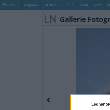
Menù
Legnano
Territori
Palio
Eventi
Sport
V
Gallerie Fotog
LegnanoN