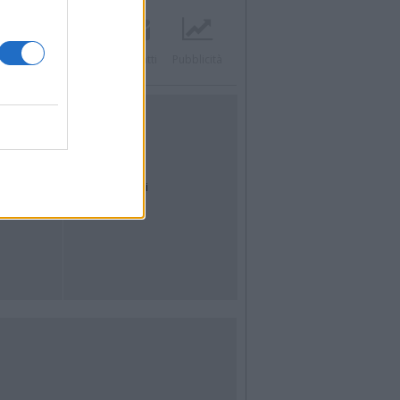
Twitter
Instagram
Contatti
Pubblicità
UTILITÀ
Dal Territorio
Meteo
Archivio
Tag
News24
Articoli più letti