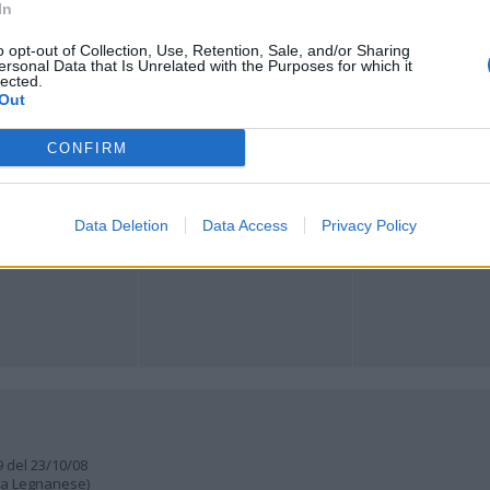
In
o opt-out of Collection, Use, Retention, Sale, and/or Sharing
ersonal Data that Is Unrelated with the Purposes for which it
Registrati
Redazione
Invia notizia
Feed RSS
Facebook
lected.
Out
ORI
MULTIMEDIA
COMUNITÀ
CONFIRM
Gallerie Fotografiche
Foto dei lettori
ese
Web TV
Auguri
Lettere al direttore
Animali
a
Data Deletion
Data Access
Privacy Policy
muni
9 del 23/10/08
lia Legnanese)