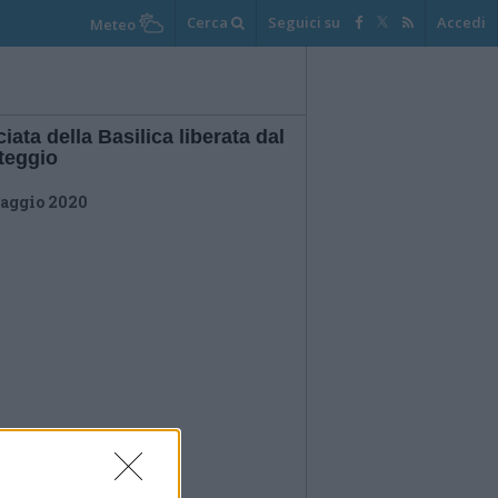
Cerca
Seguici su
Accedi
Meteo
iata della Basilica liberata dal
teggio
aggio 2020