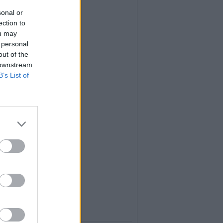
sonal or
ection to
ou may
 personal
out of the
 downstream
B’s List of