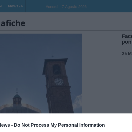
N
News24
Venerdi , 7 Agosto 2026
rafiche
Facc
pon
26 M
ews -
Do Not Process My Personal Information