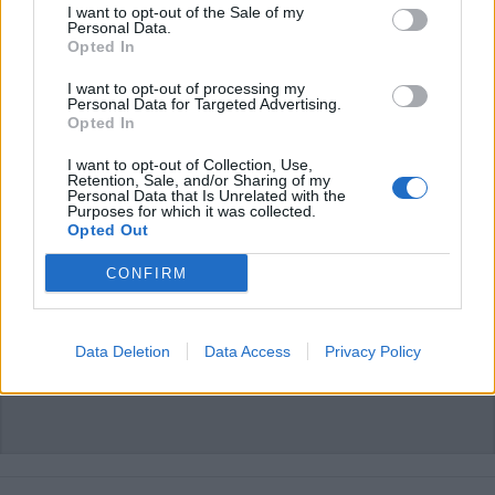
L'email è richiesta ma non verrà mostrata ai visitatori. Il contenuto di questo
I want to opt-out of the Sale of my
commento esprime il pensiero dell'autore e non rappresenta la linea editoriale
Personal Data.
di VareseNews.it, che rimane autonoma e indipendente. I messaggi inclusi nei
commenti non sono testi giornalistici, ma post inviati dai singoli lettori che
Opted In
possono essere automaticamente pubblicati senza filtro preventivo. I commenti
che includano uno o più link a siti esterni verranno rimossi in automatico dal
sistema.
I want to opt-out of processing my
Personal Data for Targeted Advertising.
Opted In
I want to opt-out of Collection, Use,
Retention, Sale, and/or Sharing of my
Personal Data that Is Unrelated with the
Purposes for which it was collected.
Opted Out
CONFIRM
Data Deletion
Data Access
Privacy Policy