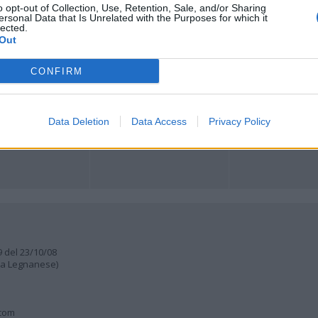
o opt-out of Collection, Use, Retention, Sale, and/or Sharing
ersonal Data that Is Unrelated with the Purposes for which it
lected.
ORI
MULTIMEDIA
COMUNITÀ
Out
Gallerie Fotografiche
Foto dei lettori
ese
Web TV
Auguri
Lettere al direttore
CONFIRM
Animali
a
muni
Data Deletion
Data Access
Privacy Policy
9 del 23/10/08
lia Legnanese)
.com