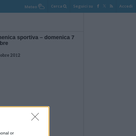
Cerca
Seguici su
Accedi
Meteo
enica sportiva – domenica 7
obre
tobre 2012
sonal or