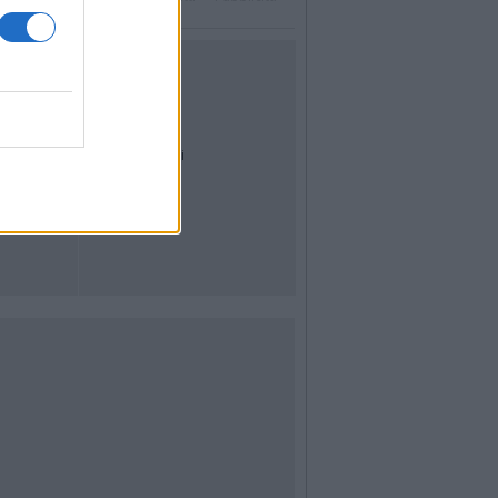
UTILITÀ
Dal Territorio
Meteo
Archivio
Tag
News24
Articoli più letti