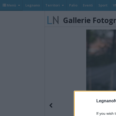
Menù
Legnano
Territori
Palio
Eventi
Sport
V
Gallerie Fotog
LegnanoN
If you wish 