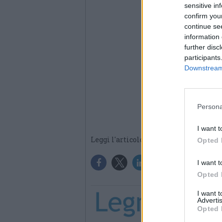
sensitive in
confirm you
continue se
information 
further disc
participants
Downstream 
Persona
I want t
Leggi l'articolo:
CALCIO: LILLA
Opted 
I want t
Opted 
I want 
Advertis
Opted 