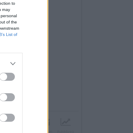
ection to
ou may
 personal
out of the
 downstream
B’s List of
Twitter
Instagram
Contatti
Pubblicità