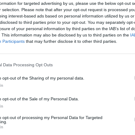
formation for targeted advertising by us, please use the below opt-out s
r selection. Please note that after your opt-out request is processed y
eing interest-based ads based on personal information utilized by us or
disclosed to third parties prior to your opt-out. You may separately opt-
losure of your personal information by third parties on the IAB’s list of
. This information may also be disclosed by us to third parties on the
IA
Participants
that may further disclose it to other third parties.
l Data Processing Opt Outs
3 di 59
o opt-out of the Sharing of my personal data.
 IMPRENDIBILI, TONFO CANAZZA
In
o opt-out of the Sale of my Personal Data.
In
to opt-out of processing my Personal Data for Targeted
ing.
In
Registrati
Redazione
Invia notizia
Feed RSS
Facebook