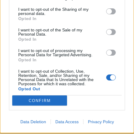
I want to opt-out of the Sharing of my
personal data.
Opted In
Commenti
I want to opt-out of the Sale of my
Personal Data.
Opted In
Accedi
o
registrati
per commentare questo
articolo.
I want to opt-out of processing my
L'email è richiesta ma non verrà mostrata ai visitatori. Il contenuto di questo
Personal Data for Targeted Advertising.
commento esprime il pensiero dell'autore e non rappresenta la linea editoriale
Opted In
di VareseNews.it, che rimane autonoma e indipendente. I messaggi inclusi nei
commenti non sono testi giornalistici, ma post inviati dai singoli lettori che
possono essere automaticamente pubblicati senza filtro preventivo. I commenti
I want to opt-out of Collection, Use,
che includano uno o più link a siti esterni verranno rimossi in automatico dal
Retention, Sale, and/or Sharing of my
sistema.
Personal Data that Is Unrelated with the
Purposes for which it was collected.
Opted Out
CONFIRM
Data Deletion
Data Access
Privacy Policy