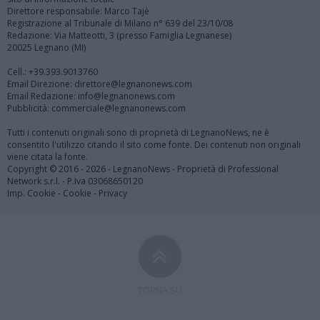
Direttore responsabile: Marco Tajè
Registrazione al Tribunale di Milano n° 639 del 23/10/08
Redazione: Via Matteotti, 3 (presso Famiglia Legnanese)
20025 Legnano (MI)
Cell.: +39.393.9013760
Email Direzione: direttore@legnanonews.com
Email Redazione: info@legnanonews.com
Pubblicità: commerciale@legnanonews.com
Tutti i contenuti originali sono di proprietà di LegnanoNews, ne è
consentito l'utilizzo citando il sito come fonte. Dei contenuti non originali
viene citata la fonte.
Copyright © 2016 - 2026 - LegnanoNews - Proprietà di Professional
Network s.r.l. - P.Iva 03068650120
Imp. Cookie
-
Cookie
-
Privacy
TORNA SU