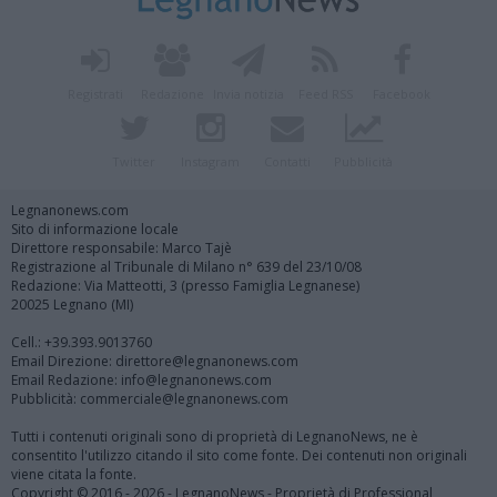
Registrati
Redazione
Invia notizia
Feed RSS
Facebook
Twitter
Instagram
Contatti
Pubblicità
Legnanonews.com
Sito di informazione locale
Direttore responsabile: Marco Tajè
Registrazione al Tribunale di Milano n° 639 del 23/10/08
Redazione: Via Matteotti, 3 (presso Famiglia Legnanese)
20025 Legnano (MI)
Cell.: +39.393.9013760
Email Direzione: direttore@legnanonews.com
Email Redazione: info@legnanonews.com
Pubblicità: commerciale@legnanonews.com
Tutti i contenuti originali sono di proprietà di LegnanoNews, ne è
consentito l'utilizzo citando il sito come fonte. Dei contenuti non originali
viene citata la fonte.
Copyright © 2016 - 2026 - LegnanoNews - Proprietà di Professional