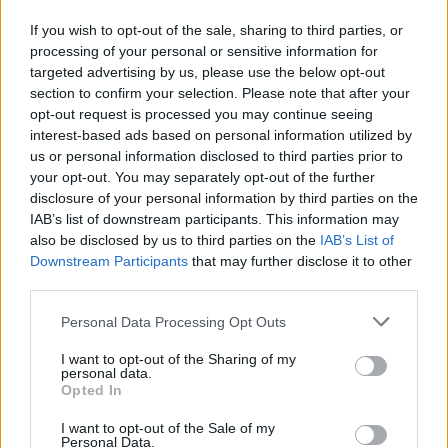
If you wish to opt-out of the sale, sharing to third parties, or
processing of your personal or sensitive information for
targeted advertising by us, please use the below opt-out
section to confirm your selection. Please note that after your
opt-out request is processed you may continue seeing
interest-based ads based on personal information utilized by
us or personal information disclosed to third parties prior to
your opt-out. You may separately opt-out of the further
disclosure of your personal information by third parties on the
IAB’s list of downstream participants. This information may
also be disclosed by us to third parties on the
IAB’s List of
Downstream Participants
that may further disclose it to other
third parties.
Commenti
Personal Data Processing Opt Outs
Accedi
o
registrati
per commentare questo
articolo.
I want to opt-out of the Sharing of my
personal data.
L'email è richiesta ma non verrà mostrata ai visitatori. Il contenuto di questo
Opted In
commento esprime il pensiero dell'autore e non rappresenta la linea editoriale
di VareseNews.it, che rimane autonoma e indipendente. I messaggi inclusi nei
commenti non sono testi giornalistici, ma post inviati dai singoli lettori che
I want to opt-out of the Sale of my
possono essere automaticamente pubblicati senza filtro preventivo. I commenti
Personal Data.