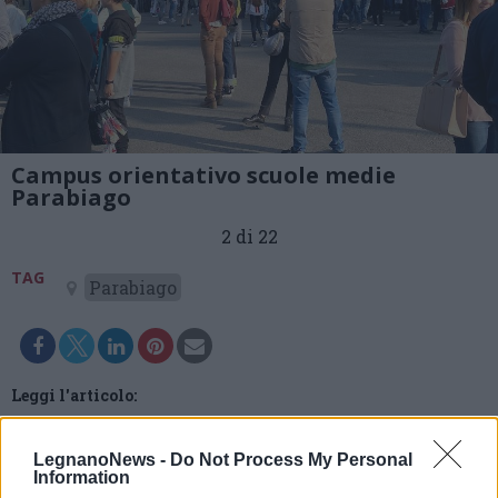
Campus orientativo scuole medie
Parabiago
2 di 22
TAG
Parabiago
Leggi l'articolo:
Le scuole superiori si presentano a Parabiago: in tanti al
Campus di orientamento
LegnanoNews -
Do Not Process My Personal
Information