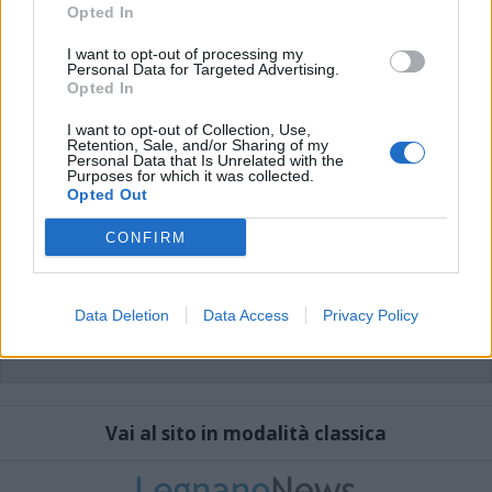
che includano uno o più link a siti esterni verranno rimossi in automatico dal
Opted In
sistema.
I want to opt-out of processing my
Personal Data for Targeted Advertising.
Opted In
I want to opt-out of Collection, Use,
Retention, Sale, and/or Sharing of my
Personal Data that Is Unrelated with the
Purposes for which it was collected.
Opted Out
CONFIRM
Data Deletion
Data Access
Privacy Policy
Vai al sito in modalità classica