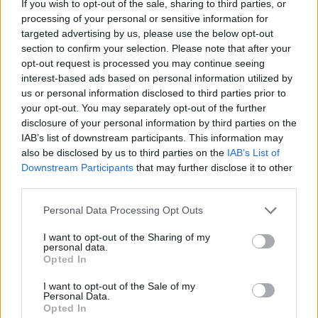
If you wish to opt-out of the sale, sharing to third parties, or
processing of your personal or sensitive information for
targeted advertising by us, please use the below opt-out
section to confirm your selection. Please note that after your
opt-out request is processed you may continue seeing
interest-based ads based on personal information utilized by
us or personal information disclosed to third parties prior to
your opt-out. You may separately opt-out of the further
disclosure of your personal information by third parties on the
IAB’s list of downstream participants. This information may
also be disclosed by us to third parties on the
IAB’s List of
Downstream Participants
that may further disclose it to other
third parties.
Commenti
Accedi
o
registrati
per commentare questo
Personal Data Processing Opt Outs
articolo.
I want to opt-out of the Sharing of my
L'email è richiesta ma non verrà mostrata ai visitatori. Il contenuto di questo
personal data.
commento esprime il pensiero dell'autore e non rappresenta la linea editoriale
di VareseNews.it, che rimane autonoma e indipendente. I messaggi inclusi nei
Opted In
commenti non sono testi giornalistici, ma post inviati dai singoli lettori che
possono essere automaticamente pubblicati senza filtro preventivo. I commenti
che includano uno o più link a siti esterni verranno rimossi in automatico dal
I want to opt-out of the Sale of my
sistema.
Personal Data.
Opted In