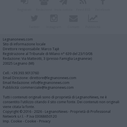
Registrati
Redazione
Invia notizia
Feed RSS
Facebook
Twitter
Instagram
Contatti
Pubblicità
Legnanonews.com
Sito di informazione locale
Direttore responsabile: Marco Tajè
Registrazione al Tribunale di Milano n° 639 del 23/10/08
Redazione: Via Matteotti, 3 (presso Famiglia Legnanese)
20025 Legnano (MI)
Cell.: +39.393.9013760
Email Direzione: direttore@legnanonews.com
Email Redazione: info@legnanonews.com
Pubblicità: commerciale@legnanonews.com
Tutti i contenuti originali sono di proprietà di LegnanoNews, ne è
consentito l'utilizzo citando il sito come fonte. Dei contenuti non originali
viene citata la fonte.
Copyright © 2016 - 2026 - LegnanoNews - Proprietà di Professional
Network s.r.l. - P.Iva 03068650120
Imp. Cookie
-
Cookie
-
Privacy