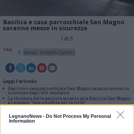
Basilica e casa parrocchiale San Magno
saranno messe in sicurezza
1 di 5
TAG
mons. Angelo Cairati
Leggi l'articolo:
Basilica e casa parrocchiale San Magno saranno messe in
sicurezza dagli atti vandalici
La chiusura della galleria accanto alla Basilica San Magno
a Legnano, “una sconfitta per la città”
LegnanoNews -
Do Not Process My Personal
Information