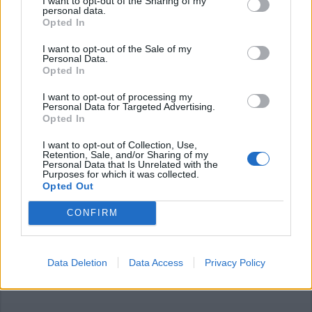
I want to opt-out of the Sharing of my
personal data.
Opted In
Commenti
I want to opt-out of the Sale of my
Accedi
o
registrati
per commentare questo
Personal Data.
articolo.
Opted In
L'email è richiesta ma non verrà mostrata ai visitatori. Il contenuto di questo
commento esprime il pensiero dell'autore e non rappresenta la linea editoriale
I want to opt-out of processing my
di VareseNews.it, che rimane autonoma e indipendente. I messaggi inclusi nei
Personal Data for Targeted Advertising.
commenti non sono testi giornalistici, ma post inviati dai singoli lettori che
possono essere automaticamente pubblicati senza filtro preventivo. I commenti
Opted In
che includano uno o più link a siti esterni verranno rimossi in automatico dal
sistema.
I want to opt-out of Collection, Use,
Retention, Sale, and/or Sharing of my
Personal Data that Is Unrelated with the
Purposes for which it was collected.
Opted Out
CONFIRM
Data Deletion
Data Access
Privacy Policy