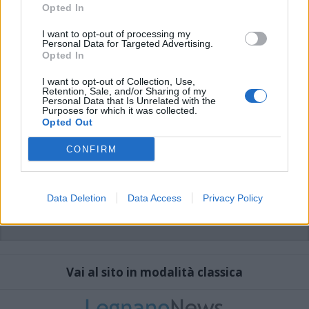
che includano uno o più link a siti esterni verranno rimossi in automatico dal
Opted In
sistema.
I want to opt-out of processing my
Personal Data for Targeted Advertising.
Opted In
I want to opt-out of Collection, Use,
Retention, Sale, and/or Sharing of my
Personal Data that Is Unrelated with the
Purposes for which it was collected.
Opted Out
CONFIRM
Data Deletion
Data Access
Privacy Policy
Vai al sito in modalità classica