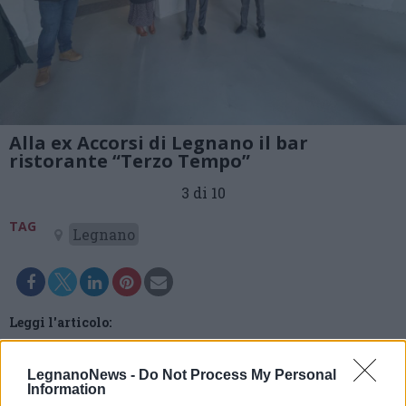
Alla ex Accorsi di Legnano il bar
ristorante “Terzo Tempo”
3 di 10
TAG
Legnano
Leggi l'articolo:
Nasce nell’ex Accorsi di Legnano il bar “Terzo tempo”, un
hub sociale per tutte le età
LegnanoNews -
Do Not Process My Personal
Information