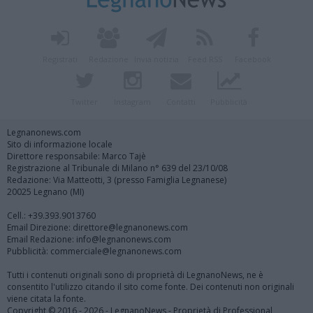
Registrati
Redazione
Invia notizia
Feed RSS
Facebook
Twitter
Instagram
Contatti
Pubblicità
Legnanonews.com
Sito di informazione locale
Direttore responsabile: Marco Tajè
Registrazione al Tribunale di Milano n° 639 del 23/10/08
Redazione: Via Matteotti, 3 (presso Famiglia Legnanese)
20025 Legnano (MI)
Cell.: +39.393.9013760
Email Direzione: direttore@legnanonews.com
Email Redazione: info@legnanonews.com
Pubblicità: commerciale@legnanonews.com
Tutti i contenuti originali sono di proprietà di LegnanoNews, ne è
consentito l'utilizzo citando il sito come fonte. Dei contenuti non originali
viene citata la fonte.
Copyright © 2016 - 2026 - LegnanoNews - Proprietà di Professional