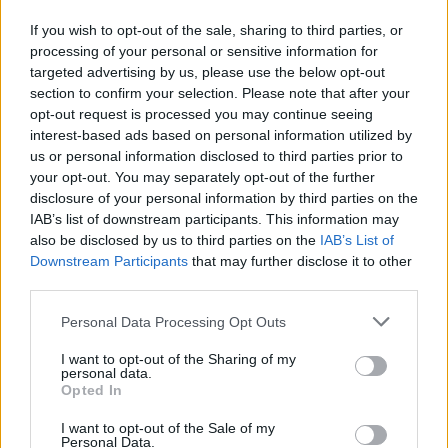
If you wish to opt-out of the sale, sharing to third parties, or
processing of your personal or sensitive information for
targeted advertising by us, please use the below opt-out
section to confirm your selection. Please note that after your
opt-out request is processed you may continue seeing
interest-based ads based on personal information utilized by
us or personal information disclosed to third parties prior to
your opt-out. You may separately opt-out of the further
disclosure of your personal information by third parties on the
IAB’s list of downstream participants. This information may
also be disclosed by us to third parties on the
IAB’s List of
Downstream Participants
that may further disclose it to other
third parties.
Commenti
Personal Data Processing Opt Outs
Accedi
o
registrati
per commentare questo
articolo.
I want to opt-out of the Sharing of my
personal data.
L'email è richiesta ma non verrà mostrata ai visitatori. Il contenuto di questo
Opted In
commento esprime il pensiero dell'autore e non rappresenta la linea editoriale
di VareseNews.it, che rimane autonoma e indipendente. I messaggi inclusi nei
commenti non sono testi giornalistici, ma post inviati dai singoli lettori che
I want to opt-out of the Sale of my
possono essere automaticamente pubblicati senza filtro preventivo. I commenti
Personal Data.