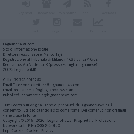
Registrati
Redazione
Invia notizia
Feed RSS
Facebook
Twitter
Instagram
Contatti
Pubblicità
Legnanonews.com
Sito di informazione locale
Direttore responsabile: Marco Tajè
Registrazione al Tribunale di Milano n° 639 del 23/10/08
Redazione: Via Matteotti, 3 (presso Famiglia Legnanese)
20025 Legnano (MI)
Cell.: +39.393.9013760
Email Direzione: direttore@legnanonews.com
Email Redazione: info@legnanonews.com
Pubblicità: commerciale@legnanonews.com
Tutti i contenuti originali sono di proprietà di LegnanoNews, ne è
consentito l'utilizzo citando il sito come fonte. Dei contenuti non originali
viene citata la fonte.
Copyright © 2016 - 2026 - LegnanoNews - Proprietà di Professional
Network s.r.l. - P.Iva 03068650120
Imp. Cookie
-
Cookie
-
Privacy