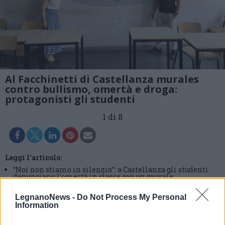
Al Facchinetti di Castellanza murales
contro bullismo, omertà e droga:
protagonisti gli studenti
1 di 8
Leggi l'articolo:
“Noi non stiamo in silenzio”: a Castellanza gli studenti
denunciano l’omertà in classe con un murale
LegnanoNews -
Do Not Process My Personal
Information