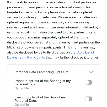
If you wish to opt-out of the sale, sharing to third parties, or
processing of your personal or sensitive information for
targeted advertising by us, please use the below opt-out
section to confirm your selection. Please note that after your
opt-out request is processed you may continue seeing
interest-based ads based on personal information utilized by
us or personal information disclosed to third parties prior to
your opt-out. You may separately opt-out of the further
disclosure of your personal information by third parties on the
IAB’s list of downstream participants. This information may
also be disclosed by us to third parties on the
IAB’s List of
Downstream Participants
that may further disclose it to other
third parties.
Commenti
Accedi
o
registrati
per commentare questo
Personal Data Processing Opt Outs
articolo.
I want to opt-out of the Sharing of my
L'email è richiesta ma non verrà mostrata ai visitatori. Il contenuto di questo
personal data.
commento esprime il pensiero dell'autore e non rappresenta la linea editoriale
Opted In
di VareseNews.it, che rimane autonoma e indipendente. I messaggi inclusi nei
commenti non sono testi giornalistici, ma post inviati dai singoli lettori che
possono essere automaticamente pubblicati senza filtro preventivo. I commenti
che includano uno o più link a siti esterni verranno rimossi in automatico dal
I want to opt-out of the Sale of my
sistema.
Personal Data.
Opted In