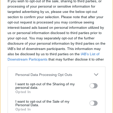
If you wish to opt-out of the sale, sharing to third parties, or
processing of your personal or sensitive information for
targeted advertising by us, please use the below opt-out
section to confirm your selection. Please note that after your
opt-out request is processed you may continue seeing
interest-based ads based on personal information utilized by
us or personal information disclosed to third parties prior to
your opt-out. You may separately opt-out of the further
disclosure of your personal information by third parties on the
IAB’s list of downstream participants. This information may
also be disclosed by us to third parties on the
IAB’s List of
Downstream Participants
that may further disclose it to other
Commenti
third parties.
Accedi
o
registrati
per commentare questo
Personal Data Processing Opt Outs
articolo.
I want to opt-out of the Sharing of my
L'email è richiesta ma non verrà mostrata ai visitatori. Il contenuto di questo
personal data.
commento esprime il pensiero dell'autore e non rappresenta la linea editoriale
di VareseNews.it, che rimane autonoma e indipendente. I messaggi inclusi nei
Opted In
commenti non sono testi giornalistici, ma post inviati dai singoli lettori che
possono essere automaticamente pubblicati senza filtro preventivo. I commenti
che includano uno o più link a siti esterni verranno rimossi in automatico dal
I want to opt-out of the Sale of my
sistema.
Personal Data.
Opted In