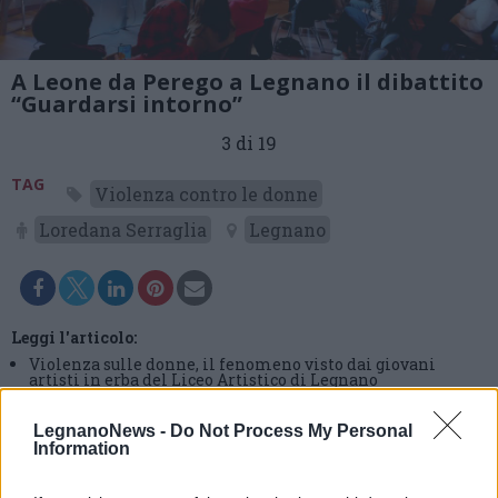
A Leone da Perego a Legnano il dibattito
“Guardarsi intorno”
3 di 19
TAG
Violenza contro le donne
Loredana Serraglia
Legnano
Leggi l'articolo:
Violenza sulle donne, il fenomeno visto dai giovani
artisti in erba del Liceo Artistico di Legnano
LegnanoNews -
Do Not Process My Personal
Information