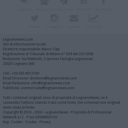
Registrati
Redazione
Invia notizia
Feed RSS
Facebook
Twitter
Instagram
Contatti
Pubblicità
Legnanonews.com
Sito di informazione locale
Direttore responsabile: Marco Tajè
Registrazione al Tribunale di Milano n° 639 del 23/10/08
Redazione: Via Matteotti, 3 (presso Famiglia Legnanese)
20025 Legnano (MI)
Cell.: +39.393.9013760
Email Direzione: direttore@legnanonews.com
Email Redazione: info@legnanonews.com
Pubblicità: commerciale@legnanonews.com
Tutti i contenuti originali sono di proprietà di LegnanoNews, ne è
consentito l'utilizzo citando il sito come fonte. Dei contenuti non originali
viene citata la fonte.
Copyright © 2016 - 2026 - LegnanoNews - Proprietà di Professional
Network s.r.l. - P.Iva 03068650120
Imp. Cookie
-
Cookie
-
Privacy