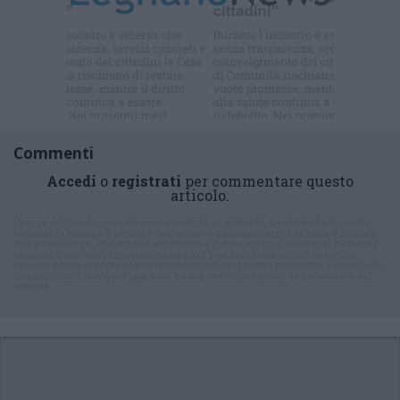
Iscriviti alla
newsletter
Commenti
Accedi
o
registrati
per commentare questo
articolo.
L'email è richiesta ma non verrà mostrata ai visitatori. Il contenuto di questo
commento esprime il pensiero dell'autore e non rappresenta la linea editoriale
di VareseNews.it, che rimane autonoma e indipendente. I messaggi inclusi nei
commenti non sono testi giornalistici, ma post inviati dai singoli lettori che
possono essere automaticamente pubblicati senza filtro preventivo. I commenti
che includano uno o più link a siti esterni verranno rimossi in automatico dal
sistema.