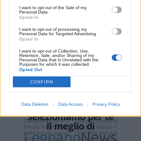
I want to opt-out of the Sale of my
Noi della redazione di LegnanoNews abbiamo a cuore
Personal Data.
l'informazione del nostro territorio e cerchiamo di essere
Opted In
sempre in prima linea per informarvi in modo puntuale.
I want to opt-out of processing my
Personal Data for Targeted Advertising.
Opted In
PIÙ INFORMAZIONI SU
palio di legnano 2026
palio legnano
legnano
I want to opt-out of Collection, Use,
Retention, Sale, and/or Sharing of my
Personal Data that Is Unrelated with the
Purposes for which it was collected.
LEGGI GLI ALTRI ARTICOLI DI
Opted Out
EVENTI
CONFIRM
Data Deletion
Data Access
Privacy Policy
Selezioniamo per te
Il meglio di