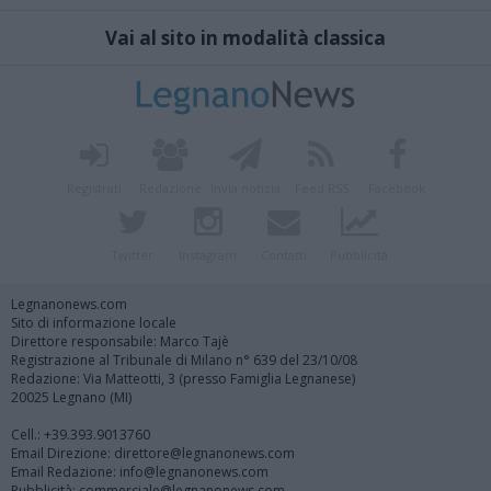
Vai al sito in modalità classica
Registrati
Redazione
Invia notizia
Feed RSS
Facebook
Twitter
Instagram
Contatti
Pubblicità
Legnanonews.com
Sito di informazione locale
Direttore responsabile: Marco Tajè
Registrazione al Tribunale di Milano n° 639 del 23/10/08
Redazione: Via Matteotti, 3 (presso Famiglia Legnanese)
20025 Legnano (MI)
Cell.: +39.393.9013760
Email Direzione: direttore@legnanonews.com
Email Redazione: info@legnanonews.com
Pubblicità: commerciale@legnanonews.com