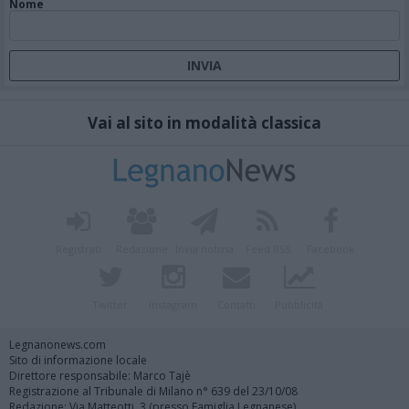
Nome
Vai al sito in modalità classica
Registrati
Redazione
Invia notizia
Feed RSS
Facebook
Twitter
Instagram
Contatti
Pubblicità
Legnanonews.com
Sito di informazione locale
Direttore responsabile: Marco Tajè
Registrazione al Tribunale di Milano n° 639 del 23/10/08
Redazione: Via Matteotti, 3 (presso Famiglia Legnanese)