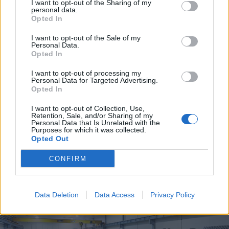
I want to opt-out of the Sharing of my
personal data.
Opted In
I want to opt-out of the Sale of my
Personal Data.
Opted In
I want to opt-out of processing my
Personal Data for Targeted Advertising.
Opted In
I want to opt-out of Collection, Use,
Retention, Sale, and/or Sharing of my
Personal Data that Is Unrelated with the
EVENTI
Purposes for which it was collected.
Tra stelle, trekking ed
Opted Out
enogastronomia e notte di San
CONFIRM
Lorenzo. Dove vedere le stelle
cadenti in Lombardia
Data Deletion
Data Access
Privacy Policy