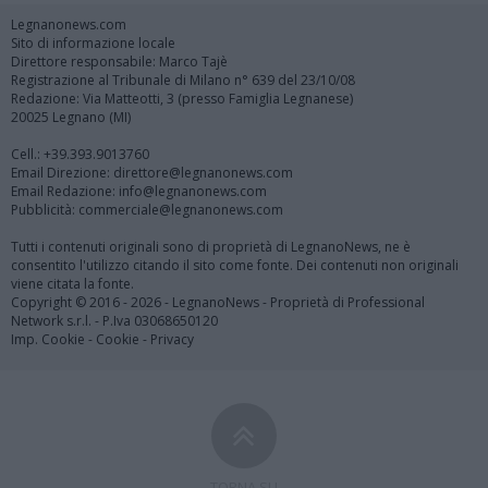
Legnanonews.com
Sito di informazione locale
Direttore responsabile: Marco Tajè
Registrazione al Tribunale di Milano n° 639 del 23/10/08
Redazione: Via Matteotti, 3 (presso Famiglia Legnanese)
20025 Legnano (MI)
Cell.: +39.393.9013760
Email Direzione: direttore@legnanonews.com
Email Redazione: info@legnanonews.com
Pubblicità: commerciale@legnanonews.com
Tutti i contenuti originali sono di proprietà di LegnanoNews, ne è
consentito l'utilizzo citando il sito come fonte. Dei contenuti non originali
viene citata la fonte.
Copyright © 2016 - 2026 - LegnanoNews - Proprietà di Professional
Network s.r.l. - P.Iva 03068650120
Imp. Cookie
-
Cookie
-
Privacy
TORNA SU