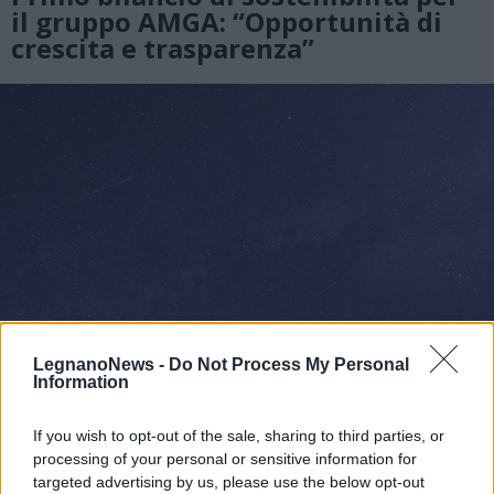
il gruppo AMGA: “Opportunità di
crescita e trasparenza”
LegnanoNews -
Do Not Process My Personal
Information
If you wish to opt-out of the sale, sharing to third parties, or
EVENTI
processing of your personal or sensitive information for
Cinque idee per la Notte di San
targeted advertising by us, please use the below opt-out