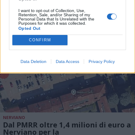
fondi del PMRR per piazza Mercato
I want to opt-out of Collection, Use,
Retention, Sale, and/or Sharing of my
Personal Data that Is Unrelated with the
Purposes for which it was collected.
Opted Out
CONFIRM
Data Deletion
Data Access
Privacy Policy
NERVIANO
Dal PMRR oltre 1,4 milioni di euro a
Nerviano per la