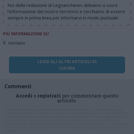
Noi della redazione di LegnanoNews abbiamo a cuore
l'informazione del nostro territorio e cerchiamo di essere
sempre in prima linea per informarvi in modo puntuale.
PIÙ INFORMAZIONI SU
nerviano
LEGGI GLI ALTRI ARTICOLI DI
CUCINA
Commenti
Accedi
o
registrati
per commentare questo
articolo.
L'email è richiesta ma non verrà mostrata ai visitatori. Il contenuto di questo
commento esprime il pensiero dell'autore e non rappresenta la linea editoriale
di VareseNews.it, che rimane autonoma e indipendente. I messaggi inclusi nei
commenti non sono testi giornalistici, ma post inviati dai singoli lettori che
possono essere automaticamente pubblicati senza filtro preventivo. I commenti
che includano uno o più link a siti esterni verranno rimossi in automatico dal
sistema.