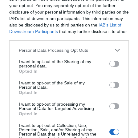
your opt-out. You may separately opt-out of the further
disclosure of your personal information by third parties on the
IAB’s list of downstream participants. This information may
also be disclosed by us to third parties on the
IAB’s List of
Downstream Participants
that may further disclose it to other
third parties.
Personal Data Processing Opt Outs
I want to opt-out of the Sharing of my
personal data.
Opted In
SALUTE
I want to opt-out of the Sale of my
Personal Data.
Alla Breast Unit dell’ASST Ovest
Opted In
Milanese la certificazione per il
tumore alla mammella. È la prima
I want to opt-out of processing my
Personal Data for Targeted Advertising.
in Italia
Opted In
I want to opt-out of Collection, Use,
Retention, Sale, and/or Sharing of my
Personal Data that Is Unrelated with the