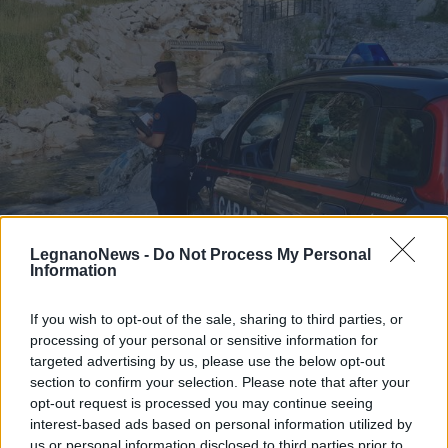
LegnanoNews -
Do Not Process My Personal
Information
LOMBARDIA
Emergenza siccità e fiumi in secca:
in Lombardia un controllo su
If you wish to opt-out of the sale, sharing to third parties, or
processing of your personal or sensitive information for
cinque svela prelievi idrici abusivi
targeted advertising by us, please use the below opt-out
section to confirm your selection. Please note that after your
opt-out request is processed you may continue seeing
interest-based ads based on personal information utilized by
us or personal information disclosed to third parties prior to