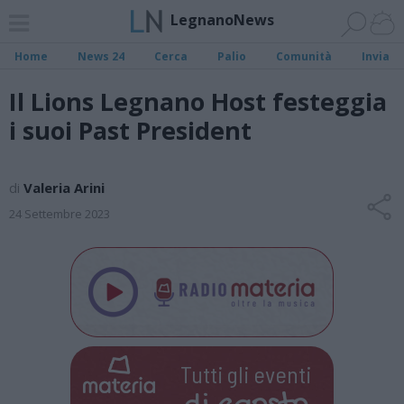
LegnanoNews
Home
News 24
Cerca
Palio
Comunità
Invia
Il Lions Legnano Host festeggia
i suoi Past President
di
Valeria Arini
24 Settembre 2023
Tutti gli eventi