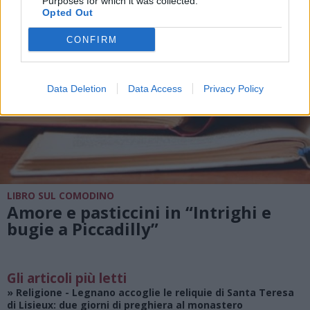
Purposes for which it was collected.
Opted Out
CONFIRM
Data Deletion
Data Access
Privacy Policy
LIBRO SUL COMODINO
Amore e pasticcini in “Intrighi e
bugie a Piccadilly”
Gli articoli più letti
»
Religione
- Legnano accoglie le reliquie di Santa Teresa
di Lisieux: due giorni di preghiera al monastero