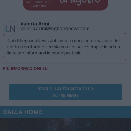
di
agosto
Via Confalonieri, 5
Castronno
Valeria Arini
valeria.arini@legnanonews.com
Noi di LegnanoNews abbiamo a cuore l'informazione del
nostro territorio e cerchiamo di essere sempre in prima
linea per informarvi in modo puntuale.
PIÙ INFORMAZIONI SU
LEGGI GLI ALTRI ARTICOLI DI
ALTRE NEWS
DALLA HOME