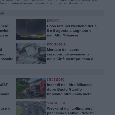
ingoli lettori che possono essere automaticamente pubblicati senza filtro
nk a siti esterni verranno rimossi in automatico dal sistema.
ONA
EVENTI
 nero”
Cosa fare nel weekend del 7,
evisti
8 e 9 agosto a Legnano e
zzi in
nell’Alto Milanese
ECONOMIA
ti
Mercato del lavoro,
ano.
crescono gli avviamenti
 nascite
nella Città metropolitana di
0 anni
Milano
INCENDIO
’ASST
Incendi nell’Alto Milanese,
dopo Busto Garolfo
tumore
bruciano oltre 2mila metri
rima in
quadrati a Bernate
VIABILITÀ
iuso di
Weekend da “bollino nero”
per l’esodo estivo. Previsti