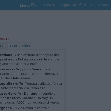
Cerca
Seguici su
Accedi
Meteo
 VISTI
coli
Foto
Video
erviano
- Casa affittata all’insaputa del
prietario: la Polizia Locale di Nerviano e
liano smaschera la truffa
icurezza
- Scippo sul Sempione a
nano: denunciato un 21enne, decisivi i
mati delle telecamere
top alle truffe
- Tentata truffa telefonica
 finto maresciallo a Parabiago
usto Garolfo - Dairago
- Incendio al
fine tra Busto Garolfo e Dairago: in
mme quasi 4.000 metri quadrati di verde
egnano
- Al via i lavori in centro a