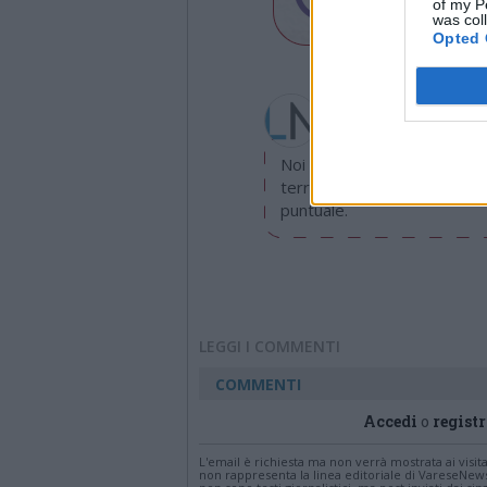
of my P
was col
Opted 
Redazione
info@legnanonews.com
Noi della redazione di Leg
territorio e cerchiamo di e
puntuale.
LEGGI I COMMENTI
COMMENTI
Accedi
o
registr
L'email è richiesta ma non verrà mostrata ai visi
non rappresenta la linea editoriale di VareseNew