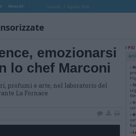
N
News24
Venerdi , 7 Agosto 2026
onsorizzate
I PIÙ
ence, emozionarsi
Arti
n lo chef Marconi
»
N
pro
Pog
i, profumi e arte, nel laboratorio del
»
S
Leg
orante La Fornace
fil
»
S
con
»
B
con
fia
»
L