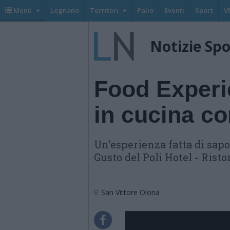
Menù
Legnano
Territori
Palio
Eventi
Sport
V
Notizie Sp
Food Experi
in cucina co
Un'esperienza fatta di sapor
Gusto del Poli Hotel - Rist
San Vittore Olona