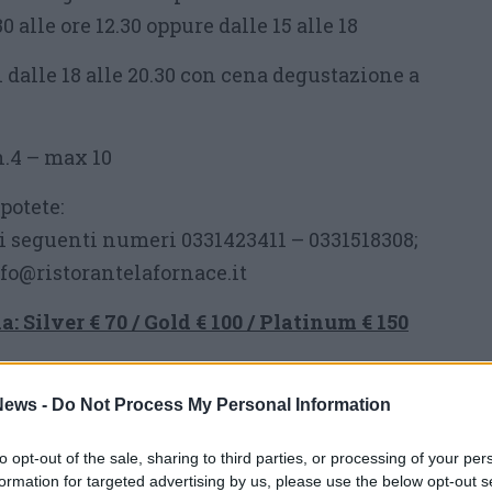
 alle ore 12.30 oppure dalle 15 alle 18
i dalle 18 alle 20.30 con cena degustazione a
n.4 – max 10
potete:
ei seguenti numeri 0331423411 – 0331518308;
nfo@ristorantelafornace.it
 Silver € 70 / Gold € 100 / Platinum € 150
lcome coffee e Coocking class (postazione di
del gusto, grembiule e materiale didattico,
ews -
Do Not Process My Personal Information
 a fine corso, Aperitivo “DOP”)
to opt-out of the sale, sharing to third parties, or processing of your per
formation for targeted advertising by us, please use the below opt-out s
come coffee e Coocking class (postazione di