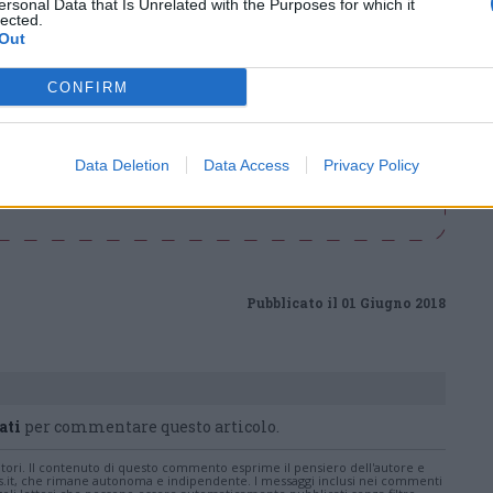
di
agosto
ersonal Data that Is Unrelated with the Purposes for which it
Via Confalonieri, 5
lected.
Castronno
Out
CONFIRM
nanoNews abbiamo a cuore l'informazione del nostro
Data Deletion
Data Access
Privacy Policy
ssere sempre in prima linea per informarvi in modo
Pubblicato il 01 Giugno 2018
ati
per commentare questo articolo.
tatori. Il contenuto di questo commento esprime il pensiero dell'autore e
s.it, che rimane autonoma e indipendente. I messaggi inclusi nei commenti