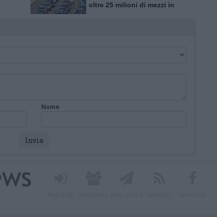
oltre 25 milioni di mezzi in
tro
viaggio
Nome
Registrati
Redazione
Invia notizia
Feed RSS
Facebook