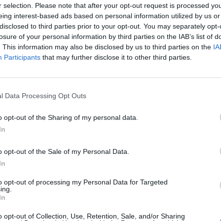
r selection. Please note that after your opt-out request is processed y
del gusto, grembiule e materiale didattico,
eing interest-based ads based on personal information utilized by us or
 a fine corso, Aperitivo e Light Lunch “DOP”,
disclosed to third parties prior to your opt-out. You may separately opt-
losure of your personal information by third parties on the IAB’s list of
. This information may also be disclosed by us to third parties on the
IA
: Welcome coffee e Coocking class (postazione
Participants
that may further disclose it to other third parties.
io del gusto, grembiule e materiale didattico,
 a fine corso, Aperitivo e Cena Degustazione
l Data Processing Opt Outs
l e La Fornace propongono servizi
o opt-out of the Sharing of my personal data.
re su richiesta: Servizio Navetta A/R,
In
 corsi in lingua straniera,
o opt-out of the Sale of my Personal Data.
ur/Visite presso aziende agricole/musei
In
to opt-out of processing my Personal Data for Targeted
ing.
In
Tutti gli eventi
o opt-out of Collection, Use, Retention, Sale, and/or Sharing