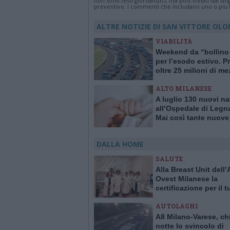
non sono testi giornalistici, ma post inviati dai s
preventivo. I commenti che includano uno o più li
ALTRE NOTIZIE DI SAN VITTORE OL
VIABILITÀ
Weekend da “bollino
per l’esodo estivo. Pr
oltre 25 milioni di me
viaggio
ALTO MILANESE
A luglio 130 nuovi na
all’Ospedale di Legn
Mai così tante nuove
in un solo mese da 1
DALLA HOME
SALUTE
Alla Breast Unit dell
Ovest Milanese la
certificazione per il 
alla mammella. È la p
AUTOLAGHI
Italia
A8 Milano-Varese, ch
notte lo svincolo di