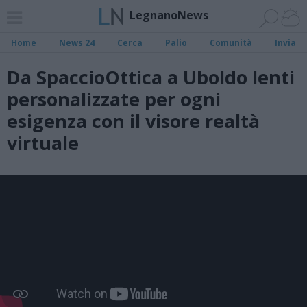
LegnanoNews
Home
News 24
Cerca
Palio
Comunità
Invia
Da SpaccioOttica a Uboldo lenti
personalizzate per ogni
esigenza con il visore realtà
virtuale