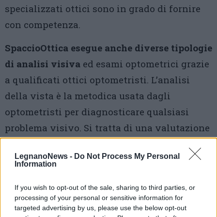
specializzati ottici sono in grado di fornire
con competenza.
SpaccioOttica esegue anche diverse tipologie
di analisi visiva
ed esami optometrici grazie
a qualificati ottici optometristi. L’analisi
della vista è la metodica usata dagli
optometristi per diagnosticare qualsiasi
problema visivo. Si tratta di una valutazione
completa dell’abilità visiva attraverso una
LegnanoNews -
Do Not Process My Personal
serie di test specifici. Attraverso questo
Information
servizio professionisti è possibile ricercare e
If you wish to opt-out of the sale, sharing to third parties, or
valutare la migliore soluzione ottica per il
processing of your personal or sensitive information for
paziente. Gli optometristi di SpaccioOttica
targeted advertising by us, please use the below opt-out