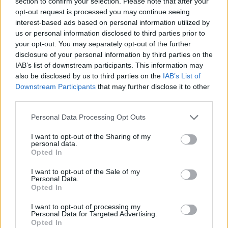
section to confirm your selection. Please note that after your
valuteranno la capacità visiva grazie
opt-out request is processed you may continue seeing
all’utilizzo di strumenti computerizzati uniti
interest-based ads based on personal information utilized by
us or personal information disclosed to third parties prior to
a un’indagine approfondita da parte
your opt-out. You may separately opt-out of the further
disclosure of your personal information by third parties on the
dell’ottico e da un’analisi soggettiva con
IAB’s list of downstream participants. This information may
occhialino di prova verificando se è
also be disclosed by us to third parties on the
IAB’s List of
Downstream Participants
that may further disclose it to other
necessario il supporto di un paio di occhiali
third parties.
da vista.
Personal Data Processing Opt Outs
Punto Vendita Uboldo – via IV novembre
I want to opt-out of the Sharing of my
personal data.
139 – Uboldo (VA) – 0241403753
Opted In
Punto Vendita Bovisio Masciago – corso
I want to opt-out of the Sale of my
Personal Data.
Milano 147° – Bovisio Masciago (MB) –
Opted In
0362285188
I want to opt-out of processing my
Personal Data for Targeted Advertising.
Qui per maggiori
Opted In