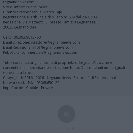
Legnanonews.com
Sito di informazione locale
Direttore responsabile: Marco Tajè
Registrazione al Tribunale di Milano n° 639 del 23/10/08
Redazione: Via Matteotti, 3 (presso Famiglia Legnanese)
20025 Legnano (MI)
Cell.: +39.393.9013760
Email Direzione: direttore@legnanonews.com
Email Redazione: info@legnanonews.com
Pubblicità: commerciale@legnanonews.com
Tutti i contenuti originali sono di proprietà di LegnanoNews, ne è
consentito l'utilizzo citando il sito come fonte. Dei contenuti non originali
viene citata la fonte.
Copyright © 2016 - 2026 - LegnanoNews - Proprietà di Professional
Network s.r.l. - P.Iva 03068650120
Imp. Cookie
-
Cookie
-
Privacy
TORNA SU